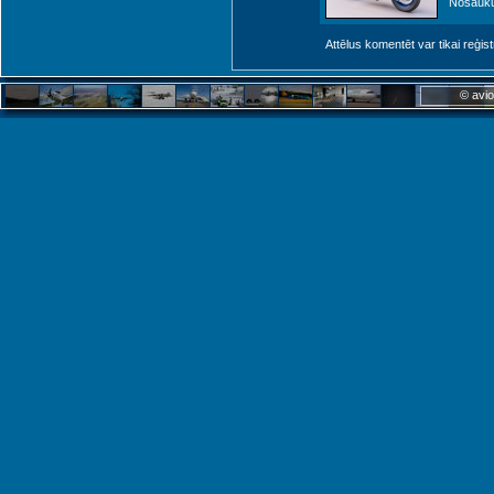
Nosaukum
Attēlus komentēt var tikai reģistrēt
© avio