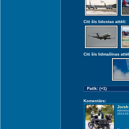
Citi šīs lidostas attēli:
Citi šīs lidmašīnas attēl
Patīk: (+1)
Komentārs:
Jorsh
Administr
2013-03-