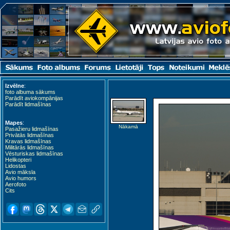
Izvēlne
:
foto albuma sākums
Parādīt aviokompānijas
Parādīt lidmašīnas
Mapes
:
Nākamā
Pasažieru lidmašīnas
Privātās lidmašīnas
Kravas lidmašīnas
Militārās lidmašīnas
Vēsturiskas lidmašīnas
Helikopteri
Lidostas
Avio māksla
Avio humors
Aerofoto
Cits