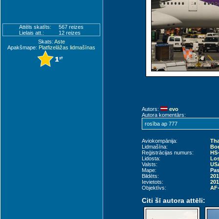
Attēls skatīts:
567 reizes
Lielais att.:
12 reizes
Skats:
Aste
Apakšmape:
Platfizelāžas lidmašīnas
Autors:
evo
Autora komentārs:
rosība ap 777
Aviokompānija:
Tha
Lidmašīna:
Boe
Reģistrācijas numurs:
HS
Lidosta:
Los
Valsts:
USA
Mape:
Pas
Bildēts:
201
Ievietots:
201
Objektīvs:
AF-
Citi šī autora attēli: