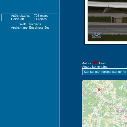
Attēls skatīts:
708 reizes
Lielais att.:
14 reizes
Skats:
Tuvplāns
Apakšmape:
Bussiness Jet
R
Autors:
Jorsh
Autora komentārs:
Kas tas par dūmiņu, kas tur no
Ventspils (VNT)
Talsi (EVTE)
Ju
Tu