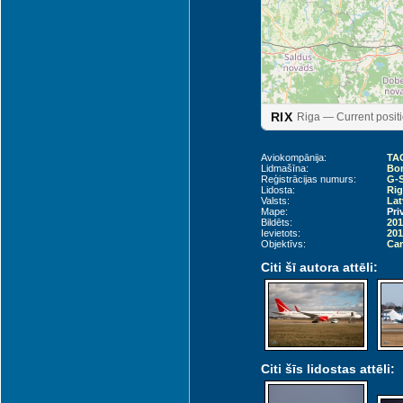
Liepāja (LPX)
RIX
Riga — Current posit
Aviokompānija:
TAG
Lidmašīna:
Bom
Reģistrācijas numurs:
G-
Lidosta:
Rig
Valsts:
Lat
Mape:
Pri
Bildēts:
201
Ievietots:
201
Objektīvs:
Can
Citi šī autora attēli:
Palanga (PLQ)
Citi šīs lidostas attēli: