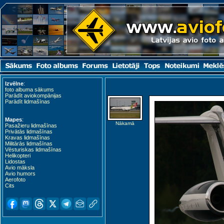
Izvēlne
:
Kardla (KDL)
foto albuma sākums
Parādīt aviokompānijas
Parādīt lidmašīnas
Mapes
:
Nākamā
Pasažieru lidmašīnas
Privātās lidmašīnas
Kravas lidmašīnas
Militārās lidmašīnas
Vēsturiskas lidmašīnas
Helikopteri
Lidostas
Avio māksla
Avio humors
Aerofoto
Cits
Kuressaare (URE)