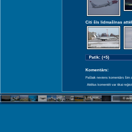
Citi šīs lidmašīnas attēl
Patīk: (+5)
 (KGD)
Komentārs:
Pašlaik neviens komentārs šim at
Attēlus komentēt var tikai reģistrēt
© avio