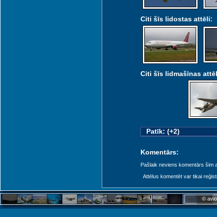
Citi šīs lidostas attēli:
Citi šīs lidmašīnas attēl
Patīk: (+2)
Komentārs:
Pašlaik neviens komentārs šim at
Attēlus komentēt var tikai reģistrēt
© avio