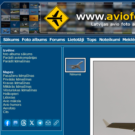
Izvēlne
:
foto albuma sākums
Parādīt aviokompānijas
Parādīt lidmašīnas
Mapes
:
Nākamā
Pasažieru lidmašīnas
Privātās lidmašīnas
Kravas lidmašīnas
Militārās lidmašīnas
Vēsturiskas lidmašīnas
Helikopteri
Lidostas
Avio māksla
Avio humors
Aerofoto
Cits