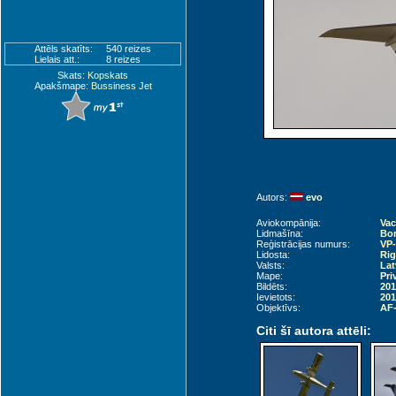
Attēls skatīts:
540 reizes
Lielais att.:
8 reizes
Skats:
Kopskats
Apakšmape:
Bussiness Jet
Autors:
evo
Aviokompānija:
Vac
Lidmašīna:
Bom
Reģistrācijas numurs:
VP
Lidosta:
Rig
Valsts:
Lat
Mape:
Pri
Bildēts:
201
Ievietots:
201
Objektīvs:
AF-
Citi šī autora attēli: