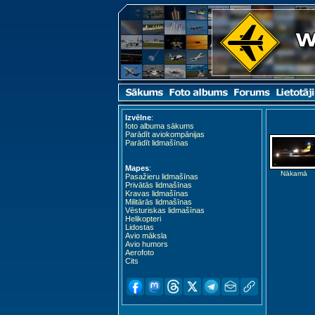
Izvēlne
:
foto albuma sākums
Parādīt aviokompānijas
Parādīt lidmašīnas
Mapes
:
Nākamā
Pasažieru lidmašīnas
Privātās lidmašīnas
Kravas lidmašīnas
Militārās lidmašīnas
Vēsturiskas lidmašīnas
Helikopteri
Lidostas
Avio māksla
Avio humors
Aerofoto
Cits