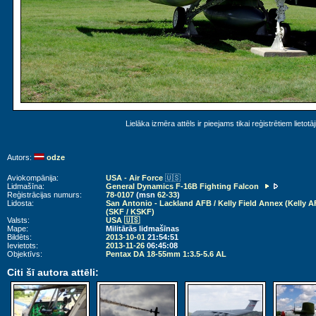
Lielāka izmēra attēls ir pieejams tikai reģistrētiem lietotā
Autors:
odze
Aviokompānija:
USA - Air Force
🇺🇸
Lidmašīna:
General Dynamics F-16B Fighting Falcon
Reģistrācijas numurs:
78-0107
(msn
62-33
)
Lidosta:
San Antonio - Lackland AFB / Kelly Field Annex (Kelly A
(SKF / KSKF)
Valsts:
USA 🇺🇸
Mape:
Militārās lidmašīnas
Bildēts:
2013-10-01
21:54:51
Ievietots:
2013-11-26
06:45:08
Objektīvs:
Pentax DA 18-55mm 1:3.5-5.6 AL
Citi šī autora attēli: