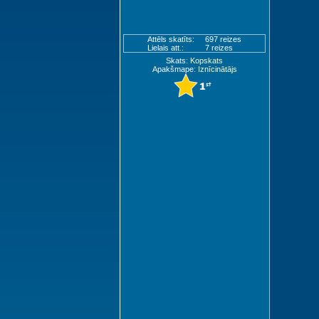
Attēls skatīts:
697 reizes
Lielais att.:
7 reizes
Skats:
Kopskats
Apakšmape:
Iznīcinātājs