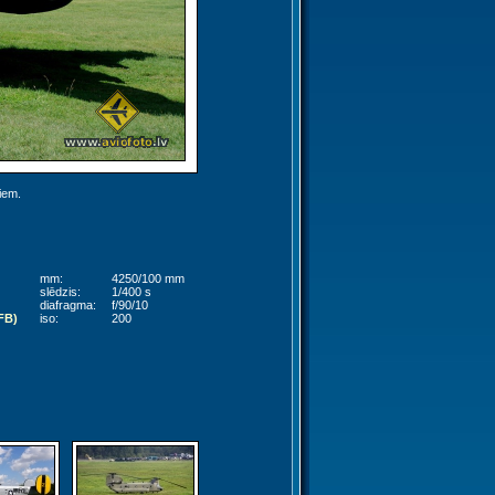
jiem.
mm:
4250/100 mm
slēdzis:
1/400 s
diafragma:
f/90/10
FB)
iso:
200