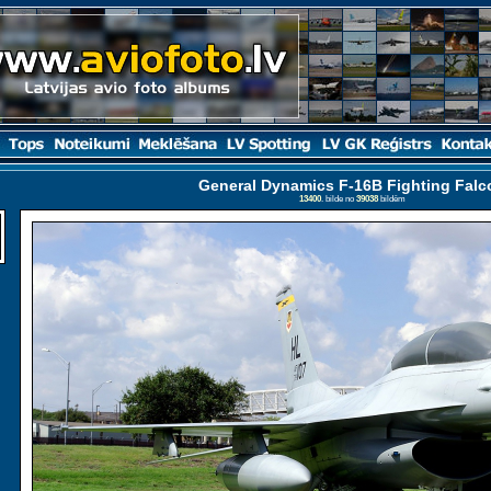
General Dynamics F-16B Fighting Falc
13400
. bilde no
39038
bildēm