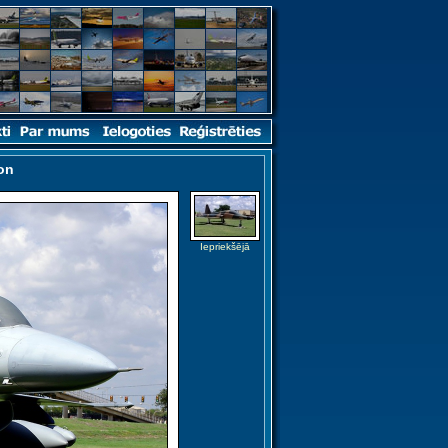
on
Iepriekšējā