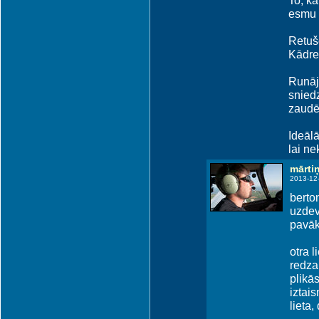
To, ka
esmu 
Retušē
Kādrei
Runājo
sniedz
zaudēj
Ideālā
lai ne
mārti
2013-12
berton
uzdev
pavākt
otra l
redza
plikās
iztais
lieta,