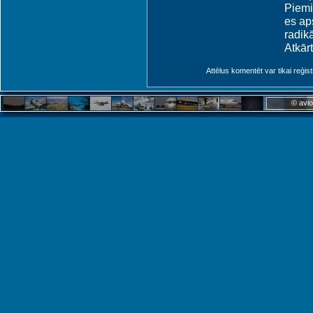
Piemin
es ap
radikā
Atkār
Attēlus komentēt var tikai reģistrēt
© avio