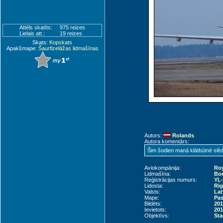
Attēls skatīts:
975 reizes
Lielais att.:
19 reizes
Skats:
Kopskats
Apakšmape:
Šaurfizelāžas lidmašīnas
Autors:
Rolands
Autora komentārs:
Šim šodien manā klātbūtnē slēd
Aviokompānija:
Roy
Lidmašīna:
Boe
Reģistrācijas numurs:
YL
Lidosta:
Rig
Valsts:
Lat
Mape:
Pas
Bildēts:
201
Ievietots:
201
Objektīvs:
Sta