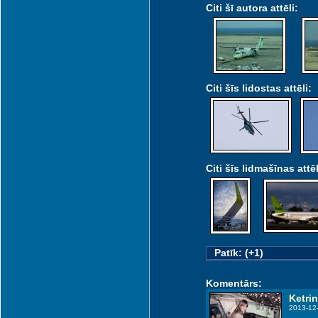
Citi šī autora attēli:
Citi šīs lidostas attēli:
Citi šīs lidmašīnas attēl
Patīk: (+1)
Komentārs:
Ketri
2013-12