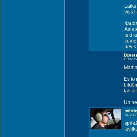
Laiks 
viss 
daudzp
Asis s
lekt k
komen
nevis 
Dzēsts
2013-12-
Mārtiņ
Es to 
bildēm
tas ja
Un neu
mārti
2013-12
sprie
izvilk