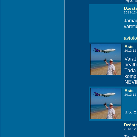
Dzēsts
2013-12-
Jāmācā
varēt
aviofot
Asis
2013-12
Varat 
neatba
Tādā v
kompi
NEVIE
Asis
2013-12
p.s. 
Dzēsts
2013-12-