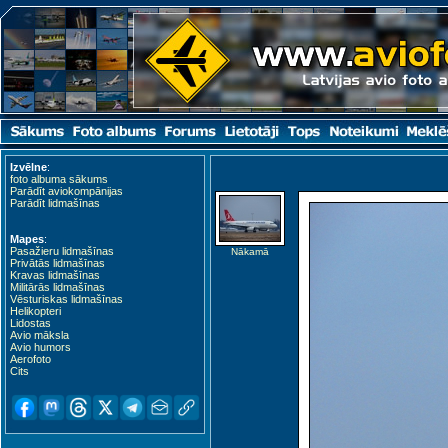
Izvēlne
:
foto albuma sākums
Parādīt aviokompānijas
Parādīt lidmašīnas
Mapes
:
Pasažieru lidmašīnas
Nākamā
Privātās lidmašīnas
Kravas lidmašīnas
Militārās lidmašīnas
Vēsturiskas lidmašīnas
Helikopteri
Lidostas
Avio māksla
Avio humors
Aerofoto
Cits