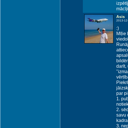
izpētī
mācīji
Asis
2013-12
:)
Mīļie 
viedo
Runāj
attiec
apsal
bildēm
darīt,
"izma
vērtīb
Piekrī
jāizs
par p
1. pub
notie
2. sēd
savu 
kadra
3. ne