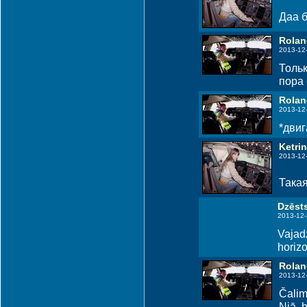
Даа б
Rolan
2013-12
Тольк
пора 
Rolan
2013-12
*двиг
Ketri
2013-12
Такая
Dzēsts
2013-12-
Vajadz
horizo
Rolan
2013-12
Čalim 
Njā, b