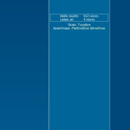
Attēls skatīts:
612 reizes
Lielais att.:
4 reizes
Skats:
Tuvplāns
Apakšmape:
Platfizelāžas lidmašīnas