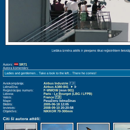
Lielāka izmēra attēls ir pieejams tikai reģistrētiem lietotā
Autors:
SR71
Autora komentārs:
Ladies and gentlemen... Take a look to the left... There he comes!
Aviokompānija:
Airbus Industrie
🇫🇷
Lidmašīna:
Airbus A380-841
Reģistrācijas numurs:
F-WWOW
(msn
001
)
Lidosta:
Paris - Le Bourget (LBG / LFPB)
Valsts:
France 🇫🇷
Mape:
Pasažieru lidmašīnas
Bildēts:
2005-06-18
12:05
Ievietots:
2008-09-10
20:20:58
Objektīvs:
NIKKOR 70-300mm
Citi šī autora attēli: