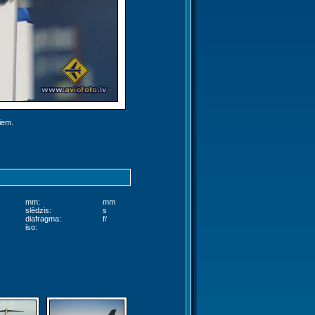
jiem.
mm:
mm
slēdzis:
s
diafragma:
f/
iso: