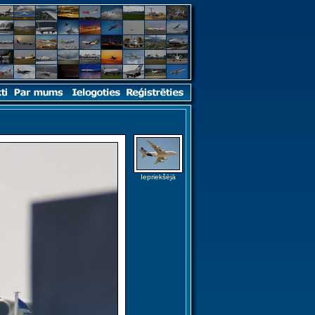
Iepriekšējā