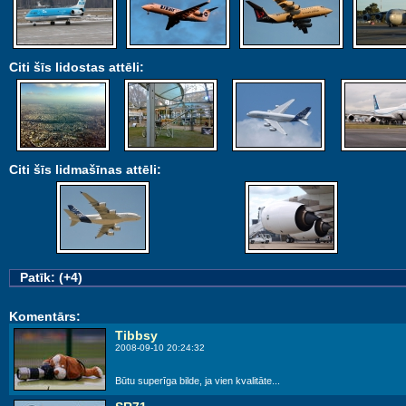
Citi šīs lidostas attēli:
Citi šīs lidmašīnas attēli:
Patīk: (+4)
Komentārs:
Tibbsy
2008-09-10 20:24:32
Būtu superīga bilde, ja vien kvalitāte...