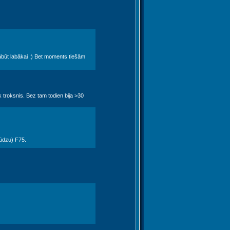
ābūt labākai :) Bet moments tiešām
 troksnis. Bez tam todien bija >30
lūdzu) F75.