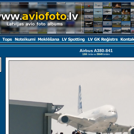
Airbus A380-841
1269
. bilde no
39049
bildēm