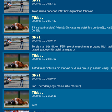
SR71
2008-09-10 20:33:17
Tajos laikos naacaas iztikt bez digitaalaas tehnikas...
Tibbsy
2008-09-10 20:37:37
Tā ir skanēta bilde? Vienkārši skatos uz objektīvu un domāju, ka j
ģeniāls
SR71
2008-09-10 20:46:44
Toreiz man bija Nikkon F65 - pie skaneeshanas protams liidzi naak
graadi taapeec lidmashiina miglaa :)
Tibbsy
2008-09-10 20:51:52
Tātad tu ar pieturies pie markas :) Mums bija (ir, ja kādam vajag - 
SR71
2008-09-10 20:59:04
Jaa - neredzu jeegu mainiit labu marku :)
Tibbsy
2008-09-10 21:02:40
Yes!