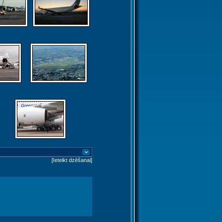
[
Ieteikt dzēšanai
]