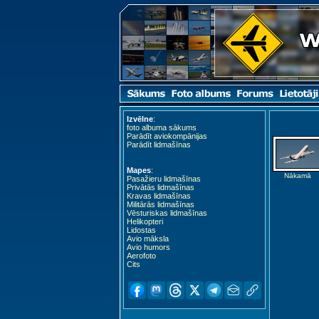
Izvēlne
:
foto albuma sākums
Parādīt aviokompānijas
Parādīt lidmašīnas
Mapes
:
Nākamā
Pasažieru lidmašīnas
Privātās lidmašīnas
Kravas lidmašīnas
Militārās lidmašīnas
Vēsturiskas lidmašīnas
Helikopteri
Lidostas
Avio māksla
Avio humors
Aerofoto
Cits