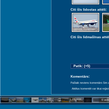
Citi šīs lidostas attēli:
Citi šīs lidmašīnas attēl
Patīk: (+5)
Komentārs:
Pašlaik neviens komentārs šim at
Attēlus komentēt var tikai reģistrēt
© avio