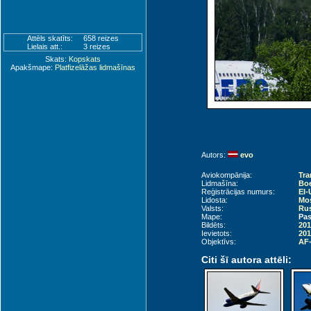
Attēls skatīts:
658 reizes
Lielais att.:
3 reizes
Skats:
Kopskats
Apakšmape:
Platfizelāžas lidmašīnas
Autors:
evo
Aviokompānija:
Tra
Lidmašīna:
Boe
Reģistrācijas numurs:
EI
Lidosta:
Mo
Valsts:
Rus
Mape:
Pas
Bildēts:
201
Ievietots:
201
Objektīvs:
AF-
Citi šī autora attēli: