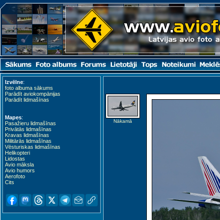
Izvēlne
:
foto albuma sākums
Parādīt aviokompānijas
Parādīt lidmašīnas
Mapes
:
Nākamā
Pasažieru lidmašīnas
Privātās lidmašīnas
Kravas lidmašīnas
Militārās lidmašīnas
Vēsturiskas lidmašīnas
Helikopteri
Lidostas
Avio māksla
Avio humors
Aerofoto
Cits