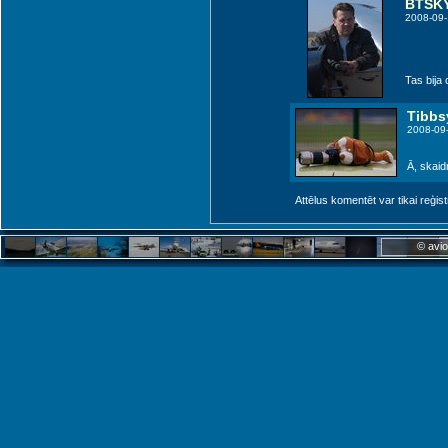
BTSK
2008-09-
Tas bija
Tibbs
2008-09
Ā, skaidr
Attēlus komentēt var tikai reģistrēt
© avio