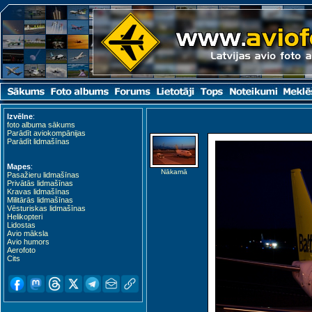
Izvēlne
:
foto albuma sākums
Parādīt aviokompānijas
Parādīt lidmašīnas
Mapes
:
Nākamā
Pasažieru lidmašīnas
Privātās lidmašīnas
Kravas lidmašīnas
Militārās lidmašīnas
Vēsturiskas lidmašīnas
Helikopteri
Lidostas
Avio māksla
Avio humors
Aerofoto
Cits