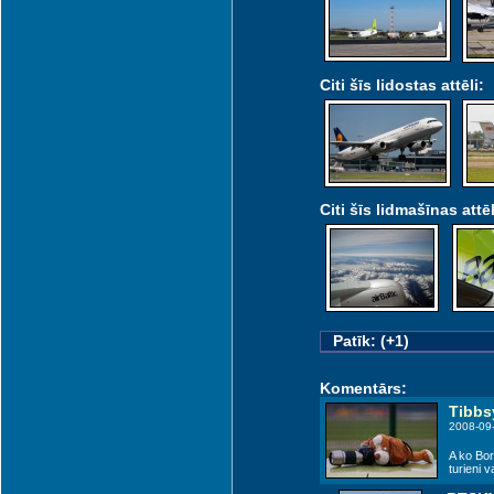
Citi šīs lidostas attēli:
Citi šīs lidmašīnas attēl
Patīk: (+1)
Komentārs:
Tibbs
2008-09
A ko Bor
turieni v