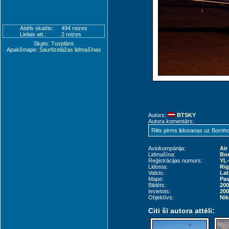
Attēls skatīts:
494 reizes
Lielais att.:
2 reizes
Skats:
Tuvplāns
Apakšmape:
Šaurfizelāžas lidmašīnas
Autors:
BTSKY
Autora komentārs:
Riits pirms lidosanas uz Bornh
Aviokompānija:
Air
Lidmašīna:
Boe
Reģistrācijas numurs:
YL
Lidosta:
Rig
Valsts:
Lat
Mape:
Pas
Bildēts:
200
Ievietots:
200
Objektīvs:
Nik
Citi šī autora attēli: