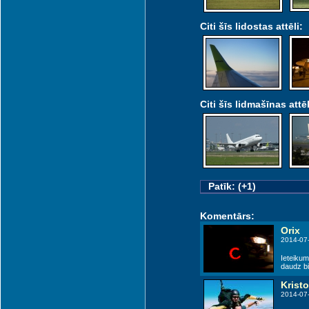
Citi šīs lidostas attēli:
Citi šīs lidmašīnas attēl
Patīk: (+1)
Komentārs:
Orix
2014-07
Ieteikums
daudz bi
Kristo
2014-07