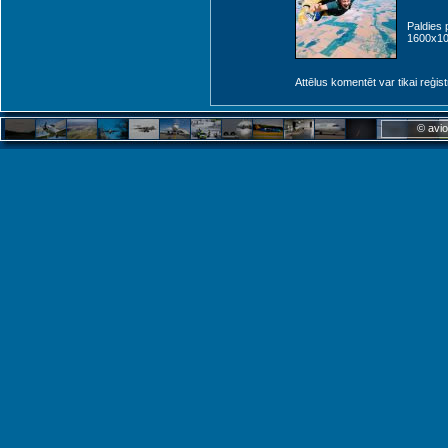
Paldies 
1600x10
Attēlus komentēt var tikai reģistrēt
© avio