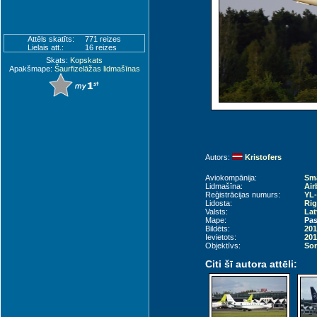
Attēls skatīts:
771 reizes
Lielais att.:
16 reizes
Skats:
Kopskats
Apakšmape:
Šaurfizelāžas lidmašīnas
Autors:
Kristofers
Aviokompānija:
Sma
Lidmašīna:
Air
Reģistrācijas numurs:
YL
Lidosta:
Rig
Valsts:
Lat
Mape:
Pas
Bildēts:
201
Ievietots:
201
Objektīvs:
Son
Citi šī autora attēli: