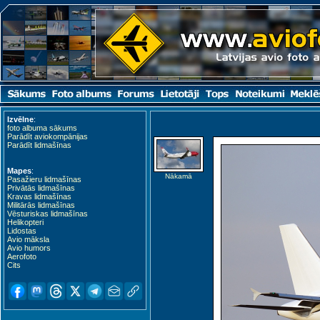
Izvēlne
:
foto albuma sākums
Parādīt aviokompānijas
Parādīt lidmašīnas
Mapes
:
Nākamā
Pasažieru lidmašīnas
Privātās lidmašīnas
Kravas lidmašīnas
Militārās lidmašīnas
Vēsturiskas lidmašīnas
Helikopteri
Lidostas
Avio māksla
Avio humors
Aerofoto
Cits