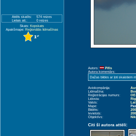
Attēls skatīts:
574 reizes
Lielais att.:
0 reizes
Skats:
Kopskats
Apakšmape:
Reģionālās lidmašīnas
Autors:
Pifis
Autora komentārs:
Dažas bildes ar ļoti skaistiem
Aviokompānija:
Aus
Lidmašīna:
Bom
Reģistrācijas numurs:
OE
Lidosta:
Rig
Valsts:
Lat
Mape:
Pas
Bildēts:
200
Ievietots:
200
Objektīvs:
Nik
Citi šī autora attēli: