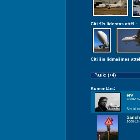
Citi šīs lidostas attēli:
Citi šīs lidmašīnas attēl
Patīk: (+4)
Komentārs:
erv
2008-10-
Smuki tom
Sanch
2008-10-