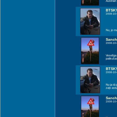
Austrian
BTSK
2008-10-
Nu, jo m
Sanch
2008-10-
Veselīga
palikušas
BTSK
2008-10-
Nu ja tā 
zaļo astu
Sanch
2008-10-