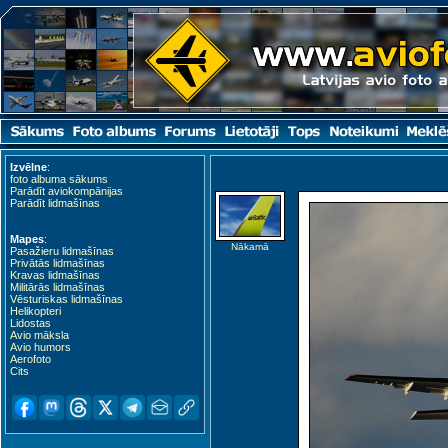
Izvēlne
:
foto albuma sākums
Parādīt aviokompānijas
Parādīt lidmašīnas
Mapes
:
Nākamā
Pasažieru lidmašīnas
Privātās lidmašīnas
Kravas lidmašīnas
Militārās lidmašīnas
Vēsturiskas lidmašīnas
Helikopteri
Lidostas
Avio māksla
Avio humors
Aerofoto
Cits