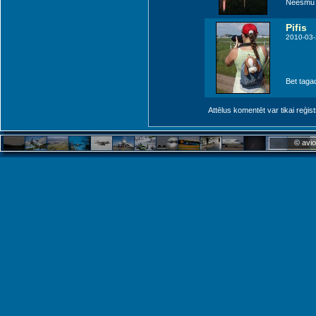
Neesmu sk
Pifis
2010-03-
Bet taga
Attēlus komentēt var tikai reģistrēt
© avio