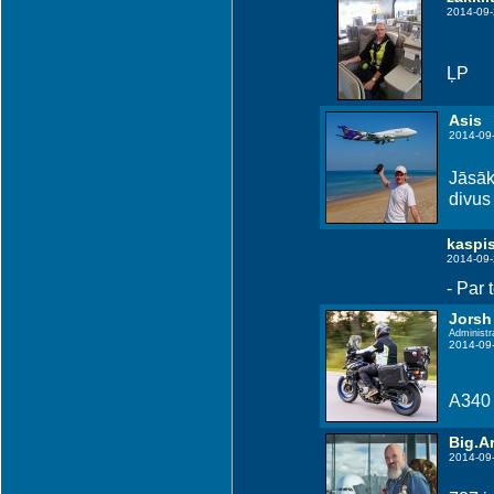
2014-09-
ĻP
Asis
2014-09
Jāsāk 
divus
kaspi
2014-09-
- Par 
Jorsh
Administr
2014-09
A340 i
Big.Ar
2014-09