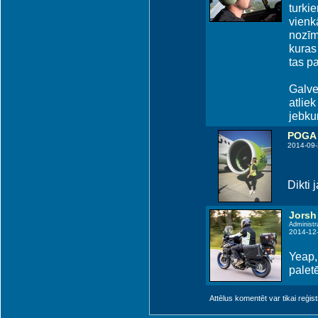
turki
vienk
nozīm
kuras 
tas pa
Galven
atlie
jebkur
POGA
2014-09-
Dikti j
Jorsh
Administr
2014-12
Yeap, 
palet
Attēlus komentēt var tikai reģistrēt