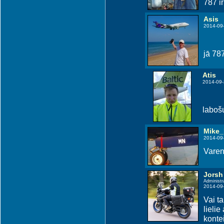
787 i
Asis
2014-09
jā 787
Atis
2014-09-
labošu
Mike
2014-09
Varen
Jorsh
Administr
2014-09
Vai t
lielie
kontei