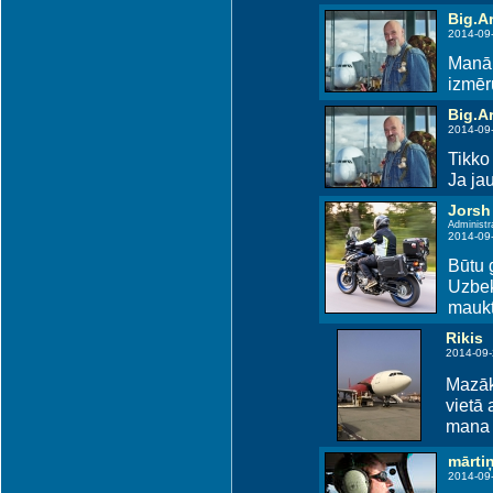
Big.Ar
2014-09
Manā 
izmēr
Big.Ar
2014-09
Tikko
Ja jau
Jorsh
Administr
2014-09
Būtu 
Uzbek
maukt.
Rikis
2014-09-
Mazāk 
vietā 
mana 
mārti
2014-09