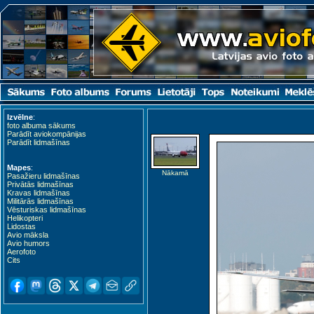
Izvēlne
:
foto albuma sākums
Parādīt aviokompānijas
Parādīt lidmašīnas
Mapes
:
Nākamā
Pasažieru lidmašīnas
Privātās lidmašīnas
Kravas lidmašīnas
Militārās lidmašīnas
Vēsturiskas lidmašīnas
Helikopteri
Lidostas
Avio māksla
Avio humors
Aerofoto
Cits