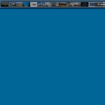
© avio