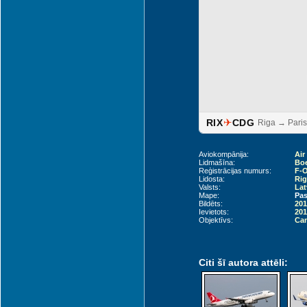
✈
RIX
CDG
Riga → Paris
Aviokompānija:
Air
Lidmašīna:
Boe
Reģistrācijas numurs:
F-
Lidosta:
Rig
Valsts:
Lat
Mape:
Pas
Bildēts:
201
Ievietots:
201
Objektīvs:
Can
Citi šī autora attēli: