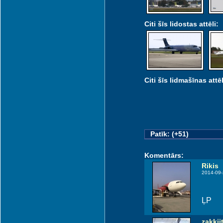
Citi šīs lidostas attēli:
Citi šīs lidmašīnas attēl
Patīk: (+51)
Komentārs:
Rikis
2014-09-
ĻP
zakkii