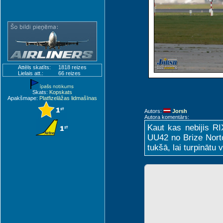
Attēls skatīts:
1818 reizes
Lielais att.:
66 reizes
Skats:
Kopskats
Apakšmape:
Platfizelāžas lidmašīnas
Autors:
Jorsh
Autora komentārs:
Kaut kas nebijis RI
UU42 no Brize Norto
tukšā, lai turpinātu