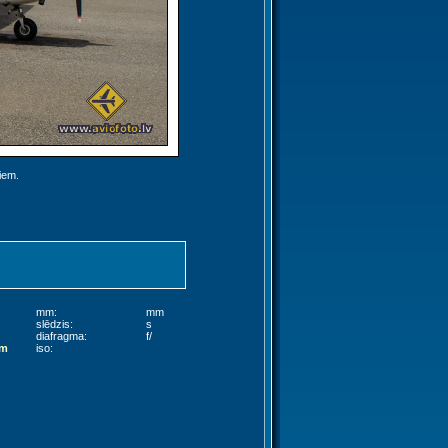
jiem.
mm:
mm
slēdzis:
s
diafragma:
f/
am
iso: