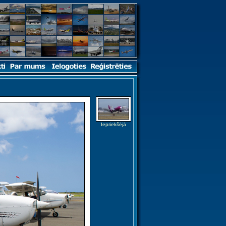
Iepriekšējā