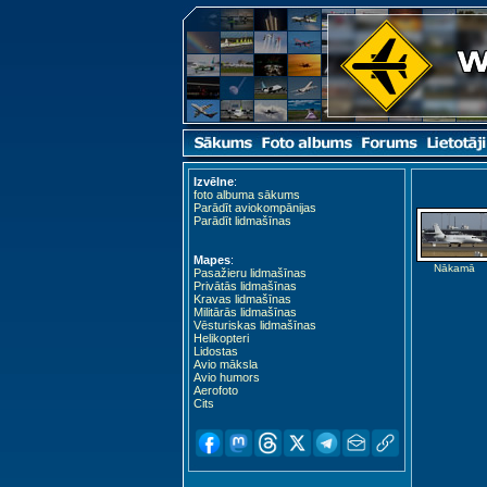
Izvēlne
:
foto albuma sākums
Parādīt aviokompānijas
Parādīt lidmašīnas
Mapes
:
Nākamā
Pasažieru lidmašīnas
Privātās lidmašīnas
Kravas lidmašīnas
Militārās lidmašīnas
Vēsturiskas lidmašīnas
Helikopteri
Lidostas
Avio māksla
Avio humors
Aerofoto
Cits