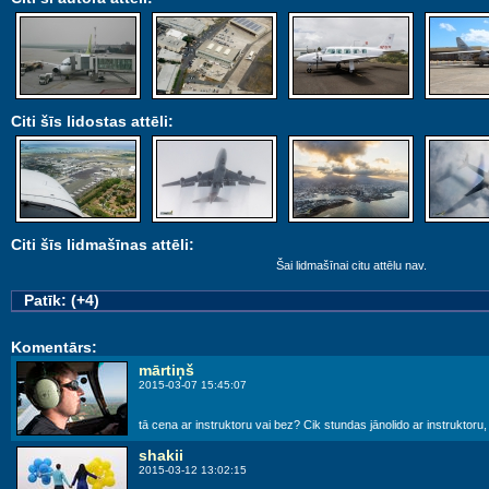
Citi šīs lidostas attēli:
Citi šīs lidmašīnas attēli:
Šai lidmašīnai citu attēlu nav.
Patīk: (+4)
Komentārs:
mārtiņš
2015-03-07 15:45:07
tā cena ar instruktoru vai bez? Cik stundas jānolido ar instruktoru, 
shakii
2015-03-12 13:02:15