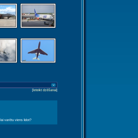
[
Ieteikt dzēšanai
]
lai varētu viens lidot?