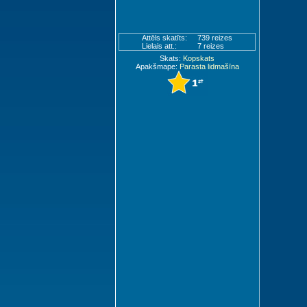
Attēls skatīts:
739 reizes
Lielais att.:
7 reizes
Skats:
Kopskats
Apakšmape:
Parasta lidmašīna