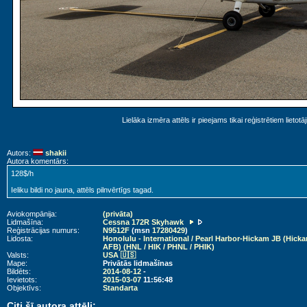
Lielāka izmēra attēls ir pieejams tikai reģistrētiem lietotā
Autors:
shakii
Autora komentārs:
128$/h
Ieliku bildi no jauna, attēls pilnvērtīgs tagad.
Aviokompānija:
(privāta)
Lidmašīna:
Cessna 172R Skyhawk
Reģistrācijas numurs:
N9512F
(msn
17280429
)
Lidosta:
Honolulu - International / Pearl Harbor-Hickam JB (Hick
AFB) (HNL / HIK / PHNL / PHIK)
Valsts:
USA 🇺🇸
Mape:
Privātās lidmašīnas
Bildēts:
2014-08-12
-
Ievietots:
2015-03-07
11:56:48
Objektīvs:
Standarta
Citi šī autora attēli: