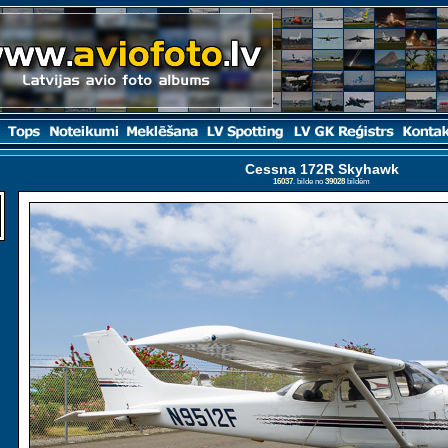
Cessna 172R Skyhawk
16037
. bilde no
39028
bildēm