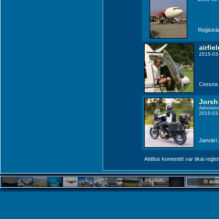
Reģistrāc
airfiel
2015-03
Cessna
Jorsh
Administr
2015-03
Janvārī 
Attēlus komentēt var tikai reģistrēt
© avio