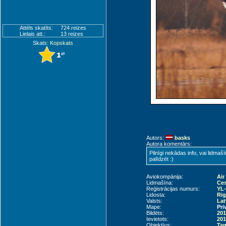
Attēls skatīts:
724 reizes
Lielais att.:
13 reizes
Skats:
Kopskats
Autors:
basks
Autora komentārs:
Pilnīgi nekādas info, vai lidma
palīdzēt :)
Aviokompānija:
Air
Lidmašīna:
Ce
Reģistrācijas numurs:
YL
Lidosta:
Rig
Valsts:
Lat
Mape:
Pri
Bildēts:
201
Ievietots:
201
Objektīvs:
Tam