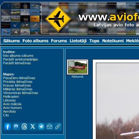
Izvēlne
:
foto albuma sākums
Parādīt aviokompānijas
Parādīt lidmašīnas
Mapes
:
Nākamā
Pasažieru lidmašīnas
Privātās lidmašīnas
Kravas lidmašīnas
Militārās lidmašīnas
Vēsturiskas lidmašīnas
Helikopteri
Lidostas
Avio māksla
Avio humors
Aerofoto
Cits