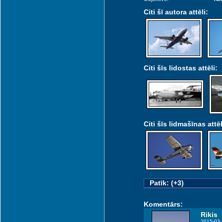
Citi šī autora attēli:
Citi šīs lidostas attēli:
Citi šīs lidmašīnas attēl
Patīk: (+3)
Komentārs:
Rikis
2015-03-