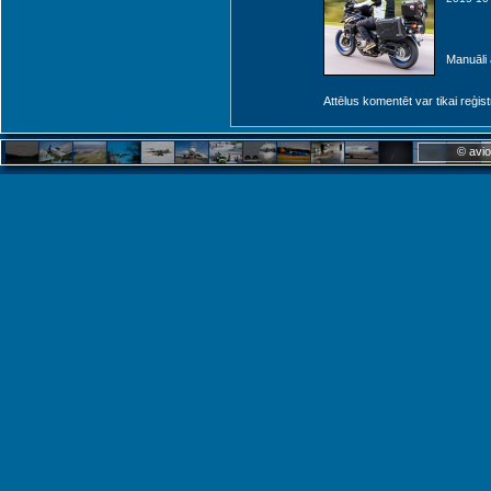
Manuāli 
Attēlus komentēt var tikai reģistrēt
© avio