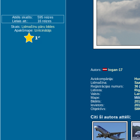
Attēls skatīts:
595 reizes
Lielais att.:
16 reizes
Skats:
Lidmašīnu pāru bildes
Apakšmape:
Iznīcinātājs
Autors:
logan-17
Aviokompānija:
Hun
Lidmašīna:
Saa
Reģistrācijas numurs:
36
Lidosta:
Rig
Valsts:
Lat
Mape:
Mil
Bildēts:
201
Ievietots:
201
Objektīvs:
SMC
Citi šī autora attēli: