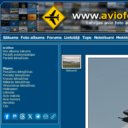
Izvēlne
:
foto albuma sākums
Parādīt aviokompānijas
Parādīt lidmašīnas
Mapes
:
Nākamā
Pasažieru lidmašīnas
Privātās lidmašīnas
Kravas lidmašīnas
Militārās lidmašīnas
Vēsturiskas lidmašīnas
Helikopteri
Lidostas
Avio māksla
Avio humors
Aerofoto
Cits