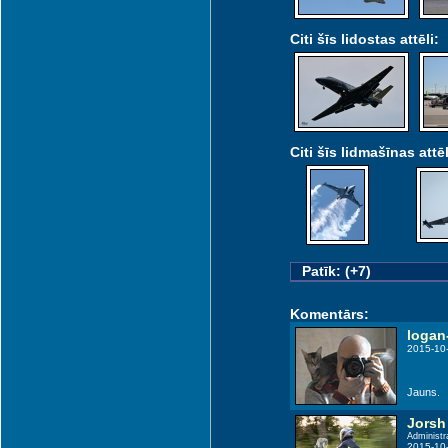
Citi šīs lidostas attēli:
Citi šīs lidmašīnas attēl
Patīk: (+7)
Komentārs:
logan
2015-10
Jauns.
Jorsh
Administr
2015-10-