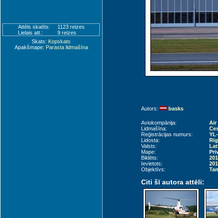
Attēls skatīts:
1123 reizes
Lielais att.:
9 reizes
Skats:
Kopskats
Apakšmape:
Parasta lidmašīna
Autors:
basks
Aviokompānija:
Air
Lidmašīna:
Ces
Reģistrācijas numurs:
YL
Lidosta:
Rig
Valsts:
Lat
Mape:
Pri
Bildēts:
201
Ievietots:
201
Objektīvs:
Tam
Citi šī autora attēli: