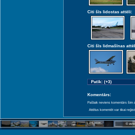
Citi šīs lidostas attēli:
Citi šīs lidmašīnas attēl
Patīk: (+3)
Komentārs:
Pašlaik neviens komentārs šim at
Attēlus komentēt var tikai reģistrēt
© avio