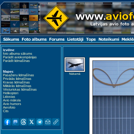
Izvēlne
:
foto albuma sākums
Parādīt aviokompānijas
Parādīt lidmašīnas
Mapes
:
Nākamā
Pasažieru lidmašīnas
Privātās lidmašīnas
Kravas lidmašīnas
Militārās lidmašīnas
Vēsturiskas lidmašīnas
Helikopteri
Lidostas
Avio māksla
Avio humors
Aerofoto
Cits