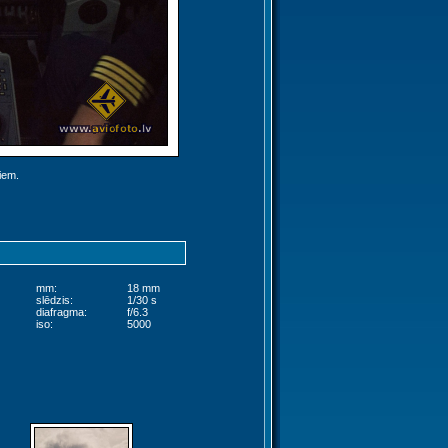
jiem.
mm:
18 mm
slēdzis:
1/30 s
diafragma:
f/6.3
iso:
5000