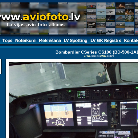
Bombardier CSeries CS100 (BD-500-1A
17423
. bilde no
39061
bildēm