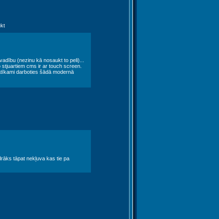
kt
vadību (nezinu kā nosaukt to peli)...
stjuartiem cms ir ar touch screen.
patīkami darboties šādā modernā
drāks tāpat nekļuva kas tie pa