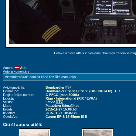
Lielāka izmēra attēls ir pieejams tikai reģistrētiem lietotā
Autors:
Atis
Autora komentārs:
Vismodernākais cockpit kādā līdz šim esmu bijis...
Aviokompānija:
Bombardier
🇨🇦
Lidmašīna:
Bombardier CSeries CS100 (BD-500-1A10)
Reģistrācijas numurs:
C-FFCO
(msn
50006
)
Lidosta:
Riga - International (RIX / EVRA)
Valsts:
Latvia 🇱🇻
Mape:
Pasažieru lidmašīnas
Bildēts:
2015-11-27
15:06:58
Ievietots:
2015-11-27
18:34:38
Objektīvs:
Canon EF-S 18-55mm IS II
Citi šī autora attēli: