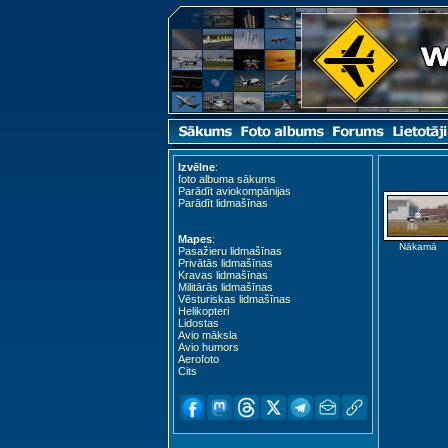
Izvēlne
:
foto albuma sākums
Parādīt aviokompānijas
Parādīt lidmašīnas
Mapes
:
Nākamā
Pasažieru lidmašīnas
Privātās lidmašīnas
Kravas lidmašīnas
Militārās lidmašīnas
Vēsturiskas lidmašīnas
Helikopteri
Lidostas
Avio māksla
Avio humors
Aerofoto
Cits