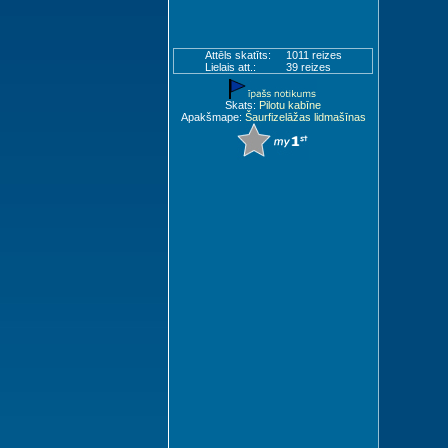
Attēls skatīts:
1011 reizes
Lielais att.:
39 reizes
Skats:
Pilotu kabīne
Apakšmape:
Šaurfizelāžas lidmašīnas