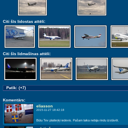
Citi šīs lidostas attēli:
Citi šīs lidmašīnas attēli:
Patīk: (+7)
Komentārs:
eliasson
2015-11-27 18:42:18
Būtu Tev platleņķi iedevis. Pašam laika nebija rindu izstāvēt.