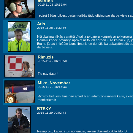
mārtiņš
2015-11-28 15:15:04
redzot šādas bildes, pašam gribās tādu ofisiņu par darba vietu sau
Atis
2015-11-28 21:33:46
Njā tikai man likās samērā dīvaina to datoru kontrole ar to kursora 
Domāju kāpēc nevarēja aprīkot ar touch screen + šo kā backup, jo 
Bet nu jā tas ir tiešām jauns līmenis un domāju ka apkalpēm būs 
darbavietā.
Rimuzis
2015-11-29 06:58:50
Tie nav datori!
Mike_November
2015-11-29 16:47:44
Rimuzi, bet tiem, kas nav apveltīti ar tādām zināšānām kā tu, skai
monitoriem ir.
BTSKY
2015-11-29 20:52:44
Nesaprotu, kāpēc stūri noņēmuši, laikam tikai autopilotā lido :D