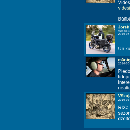
Vides
videsin
Būtībā
Jorsh
Administr
2016-06
Un ku
mārti
2016-06
Piedod
lidoju
intere
neatte
VSkuj
2016-06
RIXā 
sezon
dzelte