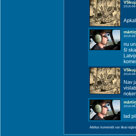
VSkuj
2016-06
Apkalp
mārti
2016-06
nu un 
šī sk
Latvi
komerc
VSkuj
2016-06
Nav j
visla
noķer
mārti
2016-06
tad p
Attēlus komentēt var tikai reģistrēt