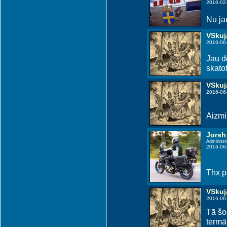
2016-02
Nu jau
VSkuj
2016-06
Jau d
skatot
VSkuj
2016-06
Aizmir
Jorsh
Administr
2016-06
Thx p
VSkuj
2016-06
Tā šob
termāl