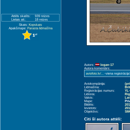
Attēls skatīts:
939 reizes
Lielais att.:
18 reizes
Skats:
Kopskats
Apakšmape:
Parasta lidmašīna
Autors:
logan-17
Autora komentārs:
aviofoto.lv/...
-viena registrācija
Aviokompānija:
(pr
Lidmašīna:
Bri
Reģistrācijas numurs:
YL-
Lidosta:
Rig
Valsts:
Lat
Mape:
Pri
Bildēts:
201
Ievietots:
201
Objektīvs:
SMC
Citi šī autora attēli: