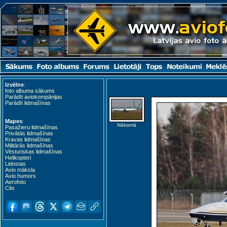
Izvēlne
:
foto albuma sākums
Parādīt aviokompānijas
Parādīt lidmašīnas
Mapes
:
Nākamā
Pasažieru lidmašīnas
Privātās lidmašīnas
Kravas lidmašīnas
Militārās lidmašīnas
Vēsturiskas lidmašīnas
Helikopteri
Lidostas
Avio māksla
Avio humors
Aerofoto
Cits