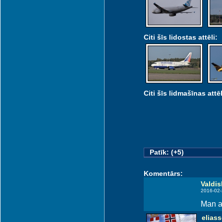
Citi šīs lidostas attēli:
Citi šīs lidmašīnas attēl
Patīk: (+5)
Komentārs:
Valdi
2016-02-
Man ar
elias