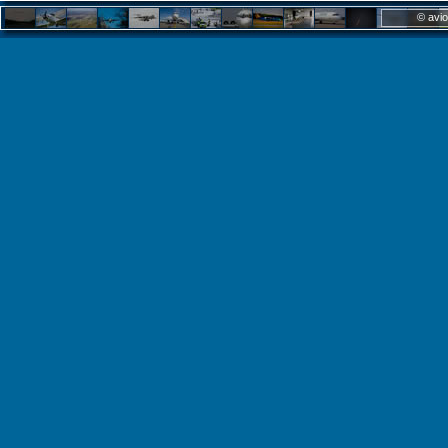
© avio