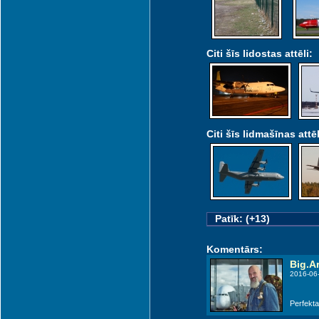
Citi šīs lidostas attēli:
Citi šīs lidmašīnas attēl
Patīk: (+13)
Komentārs:
Big.Ar
2016-06-
Perfekta