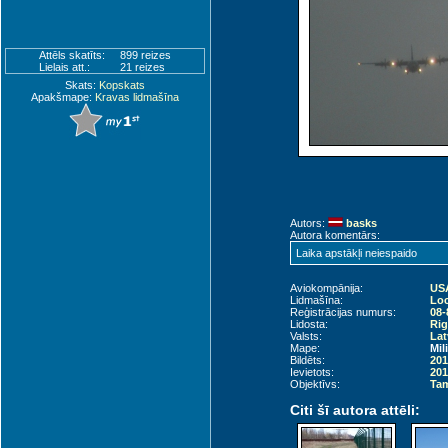
Attēls skatīts:
899 reizes
Lielais att.:
21 reizes
Skats:
Kopskats
Apakšmape:
Kravas lidmašīna
Autors:
basks
Autora komentārs:
Laika apstākļi neiespaido
Aviokompānija:
USA
Lidmašīna:
Loc
Reģistrācijas numurs:
08-
Lidosta:
Rig
Valsts:
Lat
Mape:
Mil
Bildēts:
201
Ievietots:
201
Objektīvs:
Tam
Citi šī autora attēli: