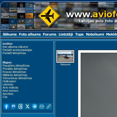
Izvēlne
:
foto albuma sākums
Parādīt aviokompānijas
Parādīt lidmašīnas
Mapes
:
Nākamā
Pasažieru lidmašīnas
Privātās lidmašīnas
Kravas lidmašīnas
Militārās lidmašīnas
Vēsturiskas lidmašīnas
Helikopteri
Lidostas
Avio māksla
Avio humors
Aerofoto
Cits