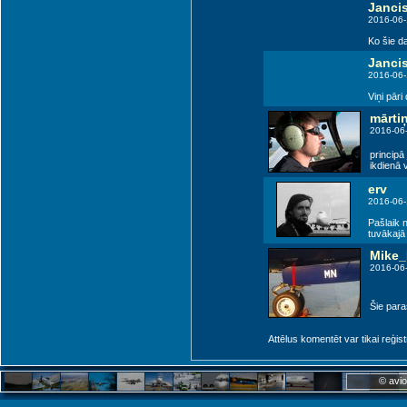
Janci
2016-06-
Ko šie d
Janci
2016-06-
Viņi pāri
mārti
2016-06
principā 
ikdienā 
erv
2016-06-
Pašlaik 
tuvākajā 
Mike
2016-06
Šie para
Attēlus komentēt var tikai reģistrēt
© avio