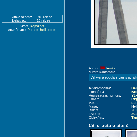
Attēls skatīts:
915 reizes
Lielais att.:
28 reizes
Skats:
Kopskats
Apakšmape:
Parasts helikopters
Autors:
basks
Autora komentārs:
Vēl viena populārs viesis uz at
Aviokompānija:
Bal
Lidmašīna:
Bel
Reģistrācijas numurs:
YL
Lidosta:
Rig
Valsts:
Lat
Mape:
Hel
Bildēts:
201
Ievietots:
201
Objektīvs:
Tam
Citi šī autora attēli: