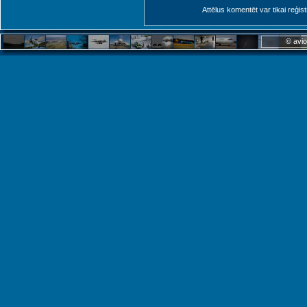
Attēlus komentēt var tikai reģistrēt
© avio