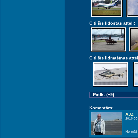
Citi šīs lidostas attēli:
Citi šīs lidmašīnas attēl
Patīk: (+9)
Komentārs:
AJZ
2016-06-
Normāli 