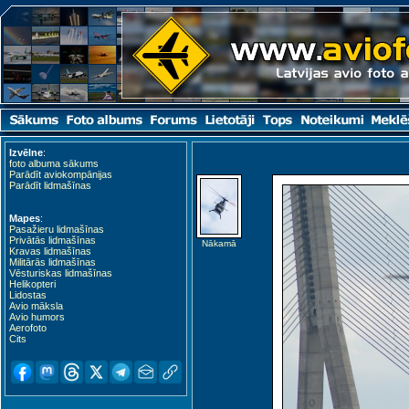
Izvēlne
:
foto albuma sākums
Parādīt aviokompānijas
Parādīt lidmašīnas
Mapes
:
Pasažieru lidmašīnas
Privātās lidmašīnas
Nākamā
Kravas lidmašīnas
Militārās lidmašīnas
Vēsturiskas lidmašīnas
Helikopteri
Lidostas
Avio māksla
Avio humors
Aerofoto
Cits