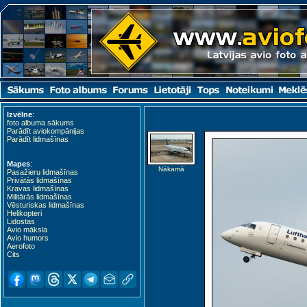
Izvēlne
:
Gdansk (GDN)
foto albuma sākums
Parādīt aviokompānijas
Parādīt lidmašīnas
Mapes
:
Nākamā
Pasažieru lidmašīnas
Privātās lidmašīnas
Kravas lidmašīnas
Militārās lidmašīnas
Vēsturiskas lidmašīnas
Helikopteri
Lidostas
Avio māksla
Avio humors
Aerofoto
Cits