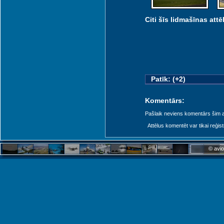
Citi šīs lidmašīnas attēl
Kr
Krakow (KRK)
Patīk: (+2)
Komentārs:
Ostrava (OSR)
Pašlaik neviens komentārs šim at
Attēlus komentēt var tikai reģistrēt
© avio