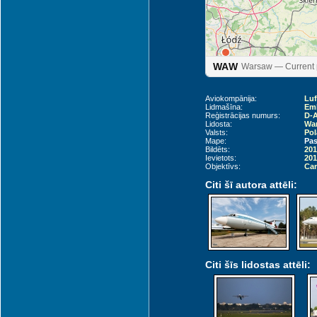
Lodz (LCJ)
WAW
Warsaw — Current p
Aviokompānija:
Luf
Lidmašīna:
Emb
Reģistrācijas numurs:
D-
Lidosta:
War
Valsts:
Pol
Mape:
Pas
Bildēts:
201
Ievietots:
201
Objektīvs:
Can
Citi šī autora attēli:
Citi šīs lidostas attēli:
Katowice (KTW)