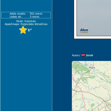
Attēls skatīts:
552 reizes
Lielais att.:
3 reizes
Skats:
Kopskats
Apakšmape:
Reģionālās lidmašīnas
Bydgoszcz (BZG)
Autors:
Jorsh