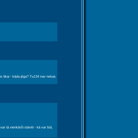
ums tikai - kāda jēga? Tu134 nav nekas
var tā vienkārši stāvēt - kā var būt,