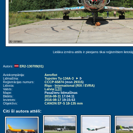
Lielāka izmēra attēls ir pieejams tikai reģistrētiem lietotā
Autors:
ER2-130709(01)
Aviokompānija:
Aeroflot
Lidmašīna:
Tupolev Tu-134A-3
Reģistrācijas numurs:
CCCP-65874
(msn
29315
)
Lidosta:
Riga - International (RIX / EVRA)
Valsts:
Latvia 🇱🇻
Mape:
Pasažieru lidmašīnas
Bildēts:
2016-08-11
17:04:11
Ievietots:
2016-08-17
19:15:53
Objektīvs:
CANON EF-S 18-135 mm
Citi šī autora attēli: