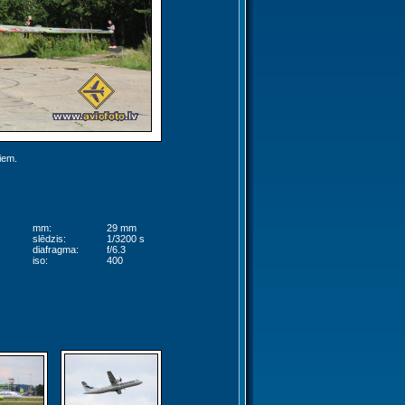
jiem.
mm:
29 mm
slēdzis:
1/3200 s
diafragma:
f/6.3
iso:
400