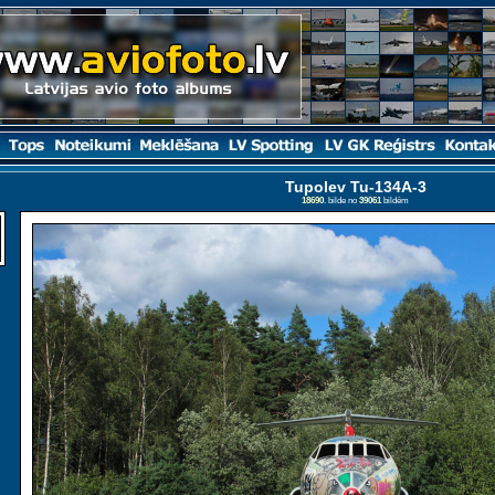
Tupolev Tu-134A-3
18690
. bilde no
39061
bildēm