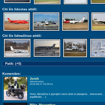
Citi šīs lidostas attēli:
Citi šīs lidmašīnas attēli:
Patīk: (+5)
Komentārs:
Jorsh
Administrators
2016-08-17 23:26:41
Hmm, lidmašīna ir joprojām savā vietā un pieejama... interesanti...
papildināts... :)
Mike_November