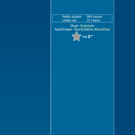
Attēls skatīts:
943 reizes
Lielais att.:
21 reizes
Skats:
Kopskats
Apakšmape:
Šaurfizelāžas lidmašīnas