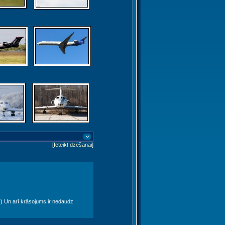
[
Ieteikt dzēšanai
]
 :) Un arī krāsojums ir nedaudz