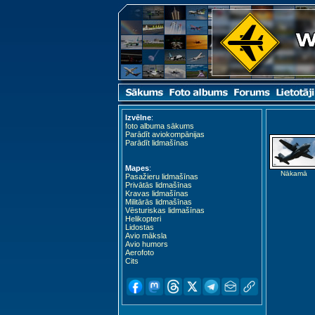
Izvēlne
:
foto albuma sākums
Parādīt aviokompānijas
Parādīt lidmašīnas
Mapes
:
Nākamā
Pasažieru lidmašīnas
Privātās lidmašīnas
Kravas lidmašīnas
Militārās lidmašīnas
Vēsturiskas lidmašīnas
Helikopteri
Lidostas
Avio māksla
Avio humors
Aerofoto
Cits