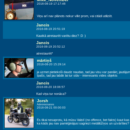
2016-08-19 17:17:46
Viņu arī nav plānots nekur vilkt prom, vai citādi utilizēt.
Jancis
2016-08-19 20:51:19
Kautkā atretaurēt varētu diez? :D :)
Jancis
2016-08-19 20:52:12
atrestaurēt*
mārtiņš
2016-08-20 15:29:14
ja uzmet pietiekoši daudz naudas, tad jau visu var panākt, jautāj
īpašs, tad jau labāk lai tur stāv - interesants vides objekts
Jancis
2016-08-20 18:06:57
Kad viņa tur nonāca?
Jorsh
Administrators
2016-08-21 00:00:03
Es tikai nesaprotu, kā mūsu Valstī (no offence, bet fakts) kaut kas 
ka kāds jau nav pamēģinājusi sagriezt metāllūžņos un uzvārīties?