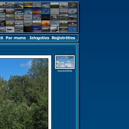
Iepriekšējā