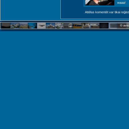
waaa!
Attēlus komentēt var tikai reģistrēt
© avio