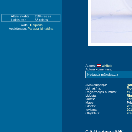
Attēls skatīts:
1104 reizes
Lielais att.:
33 reizes
Skats:
Tuvplāns
Apakšmape:
Parasta lidmašīna
Autors:
airfield
Autora komentārs:
Nedaudz mākslas...:)
Aviokompānija:
(pr
Lidmašīna:
Moo
Reģistrācijas numurs:
YL
Lidosta:
Rig
Valsts:
Lat
Mape:
Pri
Bildēts:
201
Ievietots:
201
Objektīvs:
sta
Citi šī autora attēli: