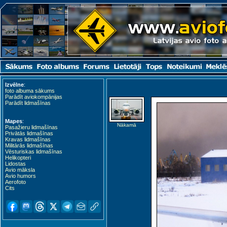
Izvēlne
:
foto albuma sākums
Parādīt aviokompānijas
Parādīt lidmašīnas
Mapes
:
Nākamā
Pasažieru lidmašīnas
Privātās lidmašīnas
Kravas lidmašīnas
Militārās lidmašīnas
Vēsturiskas lidmašīnas
Helikopteri
Lidostas
Avio māksla
Avio humors
Aerofoto
Cits