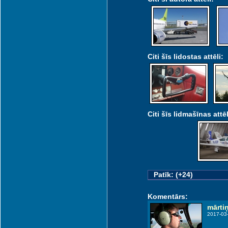
Citi šīs lidostas attēli:
Citi šīs lidmašīnas attēl
Patīk: (+24)
Komentārs:
mārti
2017-03