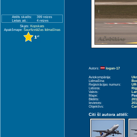
Attēls skatīts:
399 reizes
Lielais att.:
4 reizes
Skats:
Kopskats
Apakšmape:
Šaurfizelāžas lidmašīnas
Autors:
logan-17
Aviokompānija:
Ukr
Lidmašīna:
Boe
Reģistrācijas numurs:
UR
Lidosta:
Rig
Valsts:
Lat
Mape:
Pas
Bildēts:
201
Ievietots:
201
Objektīvs:
Can
Citi šī autora attēli: