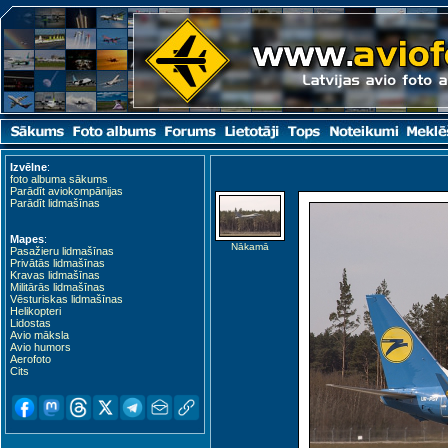
Izvēlne
:
foto albuma sākums
Parādīt aviokompānijas
Parādīt lidmašīnas
Mapes
:
Nākamā
Pasažieru lidmašīnas
Privātās lidmašīnas
Kravas lidmašīnas
Militārās lidmašīnas
Vēsturiskas lidmašīnas
Helikopteri
Lidostas
Avio māksla
Avio humors
Aerofoto
Cits