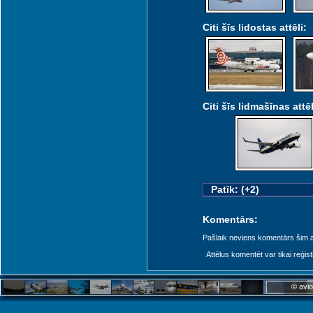
Citi šīs lidostas attēli:
Citi šīs lidmašīnas attēl
Patīk: (+2)
Komentārs:
Pašlaik neviens komentārs šim at
Attēlus komentēt var tikai reģistrēt
© avio