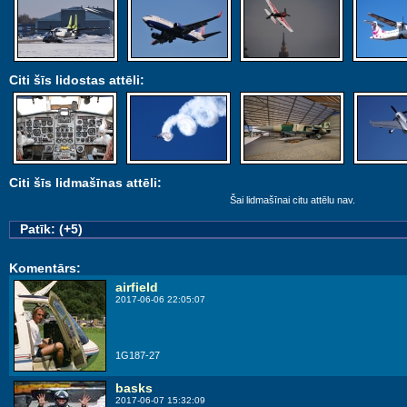
Citi šīs lidostas attēli:
Citi šīs lidmašīnas attēli:
Šai lidmašīnai citu attēlu nav.
Patīk: (+5)
Komentārs:
airfield
2017-06-06 22:05:07
1G187-27
basks
2017-06-07 15:32:09