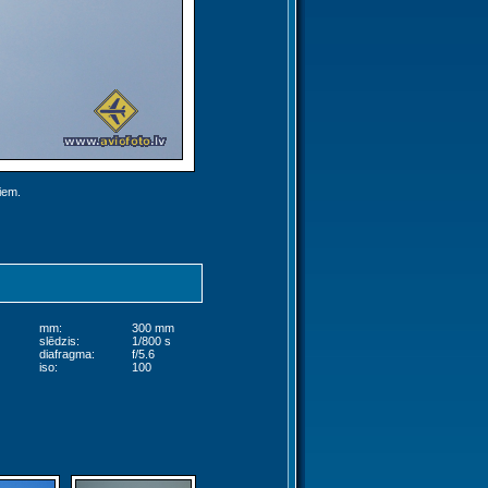
jiem.
mm:
300 mm
slēdzis:
1/800 s
diafragma:
f/5.6
iso:
100