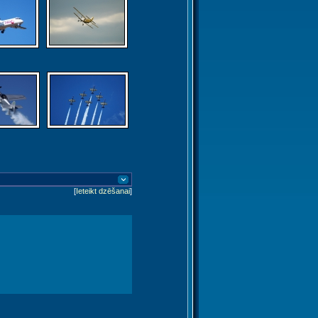
[
Ieteikt dzēšanai
]