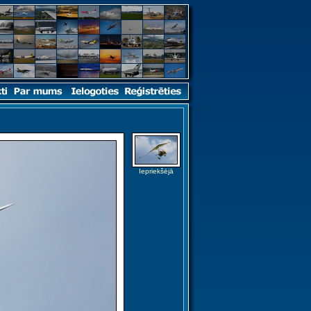
Iepriekšējā