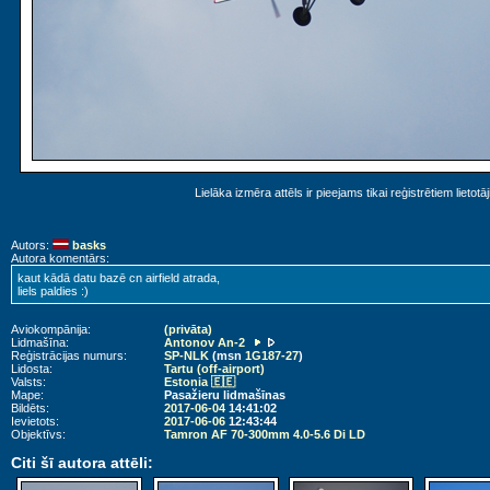
Lielāka izmēra attēls ir pieejams tikai reģistrētiem lietotā
Autors:
basks
Autora komentārs:
kaut kādā datu bazē cn airfield atrada,
liels paldies :)
Aviokompānija:
(privāta)
Lidmašīna:
Antonov An-2
Reģistrācijas numurs:
SP-NLK
(msn
1G187-27
)
Lidosta:
Tartu (off-airport)
Valsts:
Estonia 🇪🇪
Mape:
Pasažieru lidmašīnas
Bildēts:
2017-06-04
14:41:02
Ievietots:
2017-06-06
12:43:44
Objektīvs:
Tamron AF 70-300mm 4.0-5.6 Di LD
Citi šī autora attēli: