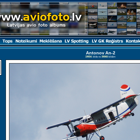
Antonov An-2
19934
. bilde no
39065
bildēm