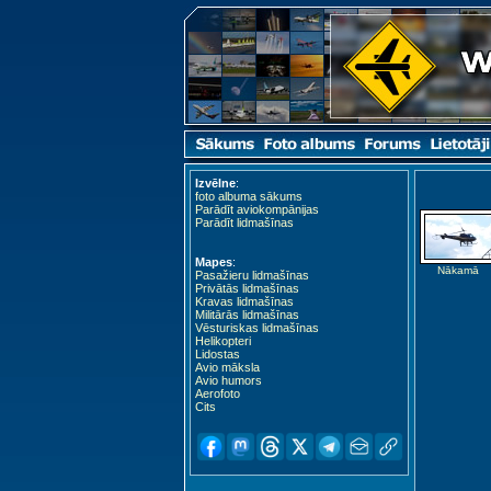
Izvēlne
:
foto albuma sākums
Parādīt aviokompānijas
Parādīt lidmašīnas
Mapes
:
Nākamā
Pasažieru lidmašīnas
Privātās lidmašīnas
Kravas lidmašīnas
Militārās lidmašīnas
Vēsturiskas lidmašīnas
Helikopteri
Lidostas
Avio māksla
Avio humors
Aerofoto
Cits