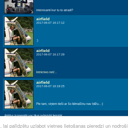
interesanti kur tu to atradi?
airfield
2017-06-07 16:17:12
:)
airfield
2017-06-07 16:17:29
lotnictwo.net/...
airfield
2017-06-07 16:18:25
Pie tam, viņiem tieši ar šo lidmašīnu nav bilžu...:)
Attēlus komentēt var tikai reģistrēti lietotāji.
 lai palīdzētu uzlabot vietnes lietošanas pieredzi un nodroš