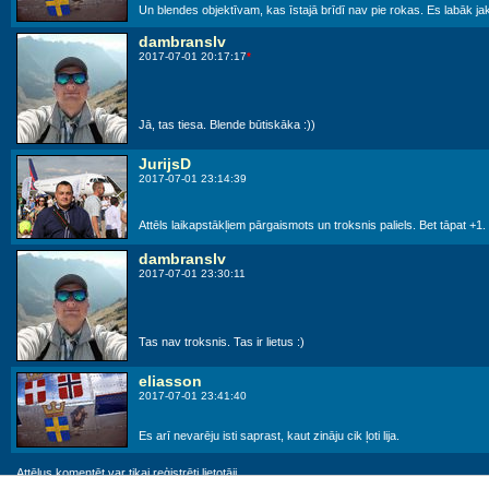
Un blendes objektīvam, kas īstajā brīdī nav pie rokas. Es labāk jak
dambranslv
2017-07-01 20:17:17
*
Jā, tas tiesa. Blende būtiskāka :))
JurijsD
2017-07-01 23:14:39
Attēls laikapstākļiem pārgaismots un troksnis paliels. Bet tāpat +1.
dambranslv
2017-07-01 23:30:11
Tas nav troksnis. Tas ir lietus :)
eliasson
2017-07-01 23:41:40
Es arī nevarēju isti saprast, kaut zināju cik ļoti lija.
Attēlus komentēt var tikai reģistrēti lietotāji.