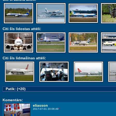
Citi šīs lidostas attēli:
Citi šīs lidmašīnas attēli:
Patīk: (+20)
Komentārs:
eliasson
2017-07-01 20:06:49
*