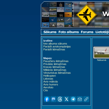
Izvēlne
:
foto albuma sākums
Parādīt aviokompānijas
Parādīt lidmašīnas
Mapes
:
Nākamā
Pasažieru lidmašīnas
Privātās lidmašīnas
Kravas lidmašīnas
Militārās lidmašīnas
Vēsturiskas lidmašīnas
Helikopteri
Lidostas
Avio māksla
Avio humors
Aerofoto
Cits