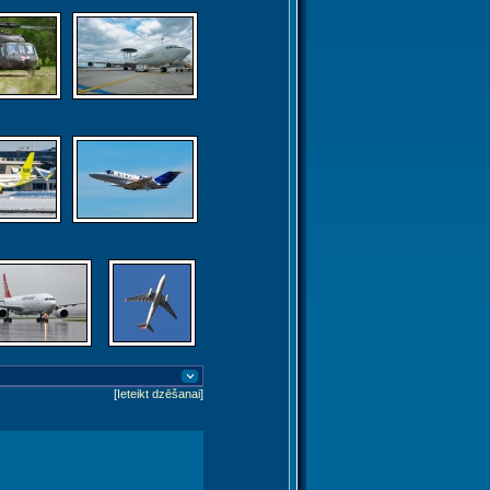
[
Ieteikt dzēšanai
]