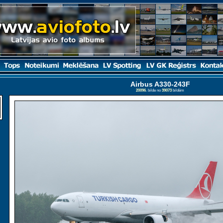
Airbus A330-243F
20096
. bilde no
39073
bildēm