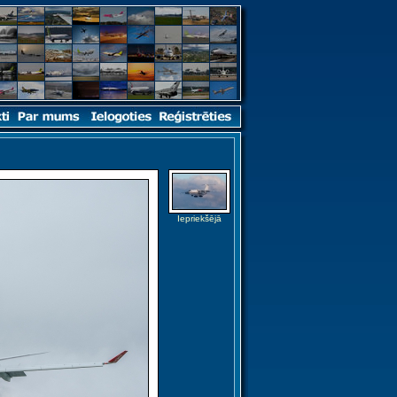
Iepriekšējā