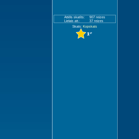
Attēls skatīts:
907 reizes
Lielais att.:
37 reizes
Skats:
Kopskats