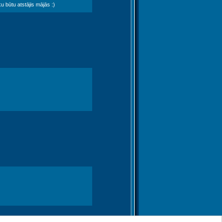
u būtu atstājis mājās :)