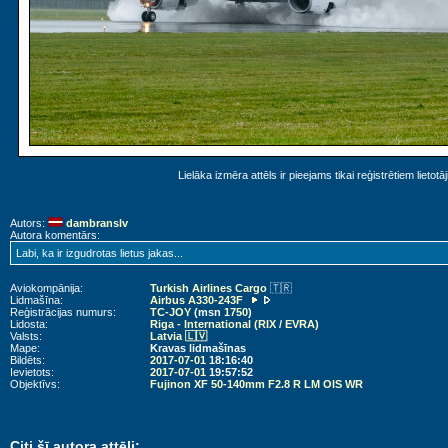
Lielāka izmēra attēls ir pieejams tikai reģistrētiem lietotā
Autors:
dambranslv
Autora komentārs:
Labi, ka ir izgudrotas lietus jakas...
Aviokompānija:
Turkish Airlines Cargo
🇹🇷
Lidmašīna:
Airbus A330-243F
Reģistrācijas numurs:
TC-JOY
(msn
1750
)
Lidosta:
Riga - International (RIX / EVRA)
Valsts:
Latvia 🇱🇻
Mape:
Kravas lidmašīnas
Bildēts:
2017-07-01
18:16:40
Ievietots:
2017-07-01
19:57:52
Objektīvs:
Fujinon XF 50-140mm F2.8 R LM OIS WR
Citi šī autora attēli: