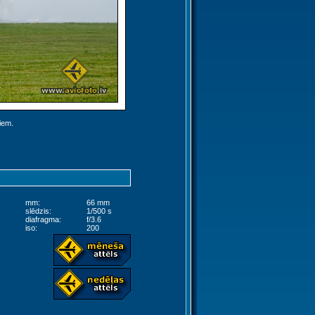
jiem.
mm:
66 mm
slēdzis:
1/500 s
diafragma:
f/3.6
iso:
200