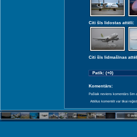
Citi šīs lidostas attēli:
Citi šīs lidmašīnas attēl
Patīk: (+0)
Komentārs:
Pašlaik neviens komentārs šim at
Attēlus komentēt var tikai reģistrēt
© avio