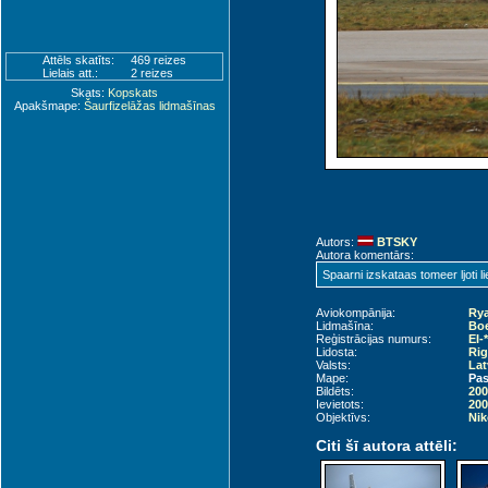
Attēls skatīts:
469 reizes
Lielais att.:
2 reizes
Skats:
Kopskats
Apakšmape:
Šaurfizelāžas lidmašīnas
Autors:
BTSKY
Autora komentārs:
Spaarni izskataas tomeer ljoti lie
Aviokompānija:
Rya
Lidmašīna:
Boe
Reģistrācijas numurs:
EI-*
Lidosta:
Rig
Valsts:
Lat
Mape:
Pas
Bildēts:
200
Ievietots:
200
Objektīvs:
Nik
Citi šī autora attēli: