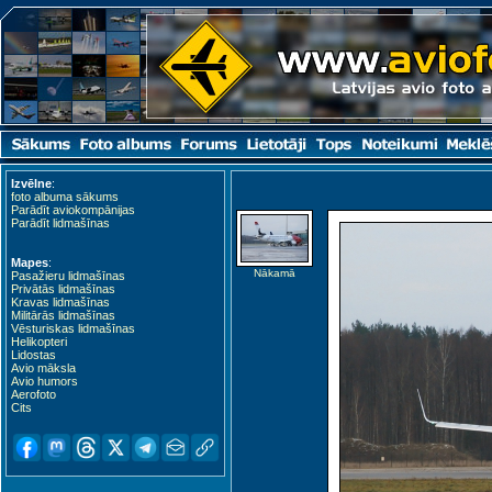
Izvēlne
:
foto albuma sākums
Parādīt aviokompānijas
Parādīt lidmašīnas
Mapes
:
Nākamā
Pasažieru lidmašīnas
Privātās lidmašīnas
Kravas lidmašīnas
Militārās lidmašīnas
Vēsturiskas lidmašīnas
Helikopteri
Lidostas
Avio māksla
Avio humors
Aerofoto
Cits