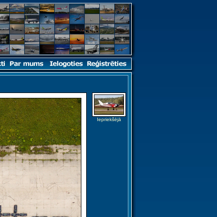
Iepriekšējā