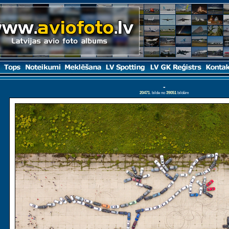
-
20471
. bilde no
39051
bildēm