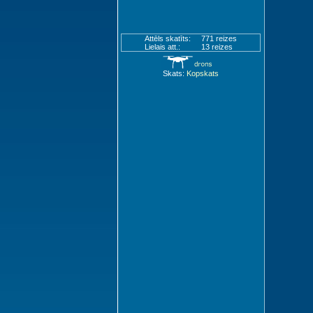
Attēls skatīts:
771 reizes
Lielais att.:
13 reizes
Skats:
Kopskats