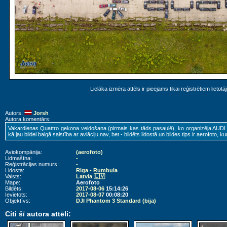
Lielāka izmēra attēls ir pieejams tikai reģistrētiem lietotā
Autors:
Jorsh
Autora komentārs:
Vakardienas Quattro gekona veidošana (pirmais kas tāds pasaulē), ko organizēja AUDI La
kā jau bildei baigā saistība ar aviāciju nav, bet - bildēts lidostā un bildes tips ir aerofoto, kur
Aviokompānija:
(aerofoto)
Lidmašīna:
-
Reģistrācijas numurs:
-
Lidosta:
Riga - Rumbula
Valsts:
Latvia 🇱🇻
Mape:
Aerofoto
Bildēts:
2017-08-06
15:14:26
Ievietots:
2017-08-07
00:08:20
Objektīvs:
DJI Phantom 3 Standard (bija)
Citi šī autora attēli: