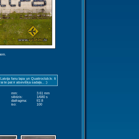
jiem.
tvija fanu lapa un Quattroclub.lv. It
ai te pat ir atsevišķa sadaļa... :)
mm:
3.61 mm
slēdzis:
1/680 s
diafragma:
f/2.8
iso:
100