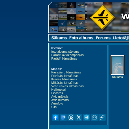
Izvēlne
:
foto albuma sākums
Parādīt aviokompānijas
Parādīt lidmašīnas
Mapes
:
Pasažieru lidmašīnas
Privātās lidmašīnas
Nākamā
Kravas lidmašīnas
Militārās lidmašīnas
Vēsturiskas lidmašīnas
Helikopteri
Lidostas
Avio māksla
Avio humors
Aerofoto
Cits