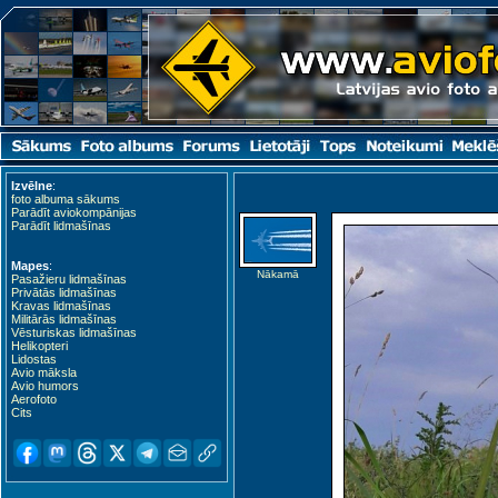
Izvēlne
:
foto albuma sākums
Parādīt aviokompānijas
Parādīt lidmašīnas
Mapes
:
Nākamā
Pasažieru lidmašīnas
Privātās lidmašīnas
Kravas lidmašīnas
Militārās lidmašīnas
Vēsturiskas lidmašīnas
Helikopteri
Lidostas
Avio māksla
Avio humors
Aerofoto
Cits