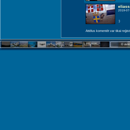
elias
2019-07
:)
Attēlus komentēt var tikai reģistrēt
© avio