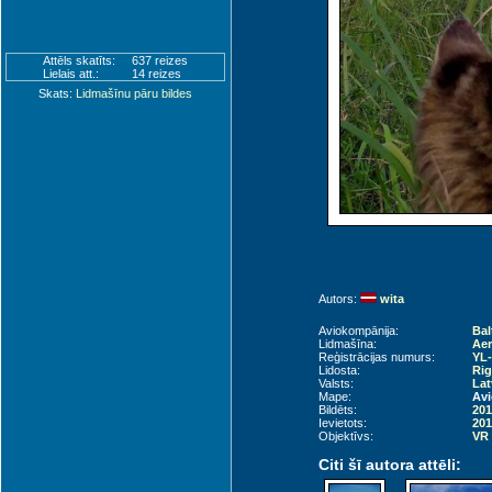
Attēls skatīts:
637 reizes
Lielais att.:
14 reizes
Skats:
Lidmašīnu pāru bildes
Autors:
wita
Aviokompānija:
Bal
Lidmašīna:
Aer
Reģistrācijas numurs:
YL
Lidosta:
Rig
Valsts:
Lat
Mape:
Avi
Bildēts:
201
Ievietots:
201
Objektīvs:
VR 
Citi šī autora attēli: