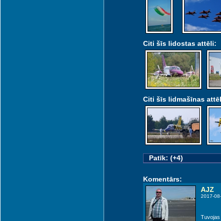
Citi šīs lidostas attēli:
Citi šīs lidmašīnas attēl
Patīk: (+4)
Komentārs:
AJZ
2017-08
Tuvojas