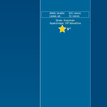
Attēls skatīts:
641 reizes
Lielais att.:
31 reizes
Skats:
Kopskats
Apakšmape:
VIP lidmašīna