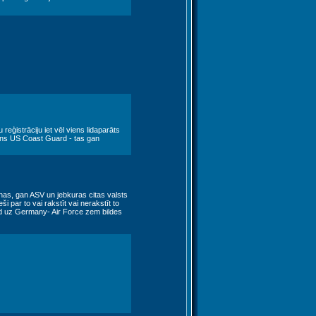
reģistrāciju iet vēl viens lidaparāts
iens US Coast Guard - tas gan
Ķīnas, gan ASV un jebkuras citas valsts
ši par to vai rakstīt vai nerakstīt to
pied uz Germany- Air Force zem bildes