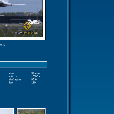
jiem.
mm:
92 mm
slēdzis:
1/500 s
diafragma:
f/5.6
iso:
110