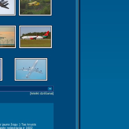
[
Ieteikt dzēšanai
]
r jauno žogu :) Tas krusts
āpēc reģistrācija ir 1602.