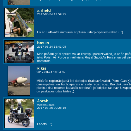
airfield
2017-08-24 17:59:25
Es arī Luftwaffe numurus ar plusiņu starp cipariem rakstu...:)
basks
2017-08-24 18:41:05
Man pašām grūti spriest vai ar krustiņu pareizi vai nē, jo ar šo pašu 
iekš Polish Air Force un vēl viens Royal Saudi Air Force, un vēl v
nostorēts.
Rikis
2017-08-24 18:54:32
Militārās reģistrācijastā īsti darbojas tikai savā valstī. Piem. Gan 
gaisaspēkos var būt lidaparāts ar šādu reģistrāciju. Bija diskusija tie
plusiņu, tika nolemts ka labāk nerakstīt, jo īsti plus tas nav. Uzs
un paskaties citas bildes ;)
Jorsh
Administrators
2017-08-25 00:28:15
Labots... :)