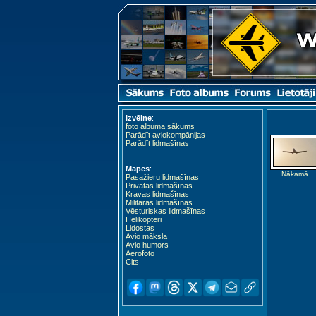
Izvēlne
:
foto albuma sākums
Parādīt aviokompānijas
Parādīt lidmašīnas
Mapes
:
Nākamā
Pasažieru lidmašīnas
Privātās lidmašīnas
Kravas lidmašīnas
Militārās lidmašīnas
Vēsturiskas lidmašīnas
Helikopteri
Lidostas
Avio māksla
Avio humors
Aerofoto
Cits