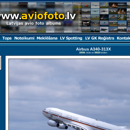
Airbus A340-313X
20596
. bilde no
39029
bildēm