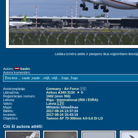
Lielāka izmēra attēls ir pieejams tikai reģistrētiem lietotā
Autors:
basks
Autora komentārs:
Ēna.ēna ... saule ,saule ...vējš, vējš... žogs, žogs
Aviokompānija:
Germany - Air Force
🇩🇪
Lidmašīna:
Airbus A340-313X
Reģistrācijas numurs:
1602
(msn
355
)
Lidosta:
Riga - International (RIX / EVRA)
Valsts:
Latvia 🇱🇻
Mape:
Militārās lidmašīnas
Bildēts:
2017-08-24
13:37:24
Ievietots:
2017-08-24
15:43:19
Objektīvs:
Tamron AF 70-300mm 4.0-5.6 Di LD
Citi šī autora attēli: