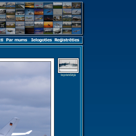
Iepriekšējā