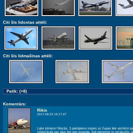
Citi šīs lidostas attēli:
Citi šīs lidmašīnas attēli:
Patīk: (+8)
Komentārs:
Rikis
2017-08-24 16:17:47
Labs ķēriens! Mazās, 3 pakāpienu trepes uz čupas liek aizmirst pa
reģistrācijā nav plus bet gan insignija, šeit pieņemts to nerakstīts, t