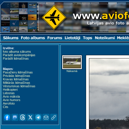
Izvēlne
:
foto albuma sākums
Parādīt aviokompānijas
Parādīt lidmašīnas
Mapes
:
Nākamā
Pasažieru lidmašīnas
Privātās lidmašīnas
Kravas lidmašīnas
Militārās lidmašīnas
Vēsturiskas lidmašīnas
Helikopteri
Lidostas
Avio māksla
Avio humors
Aerofoto
Cits