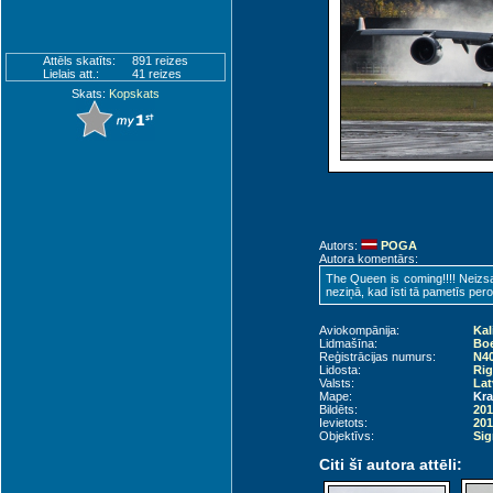
Attēls skatīts:
891 reizes
Lielais att.:
41 reizes
Skats:
Kopskats
Autors:
POGA
Autora komentārs:
The Queen is coming!!!! Neizsak
neziņā, kad īsti tā pametīs pero
Aviokompānija:
Kal
Lidmašīna:
Boe
Reģistrācijas numurs:
N4
Lidosta:
Rig
Valsts:
Lat
Mape:
Kra
Bildēts:
201
Ievietots:
201
Objektīvs:
Sig
Citi šī autora attēli: