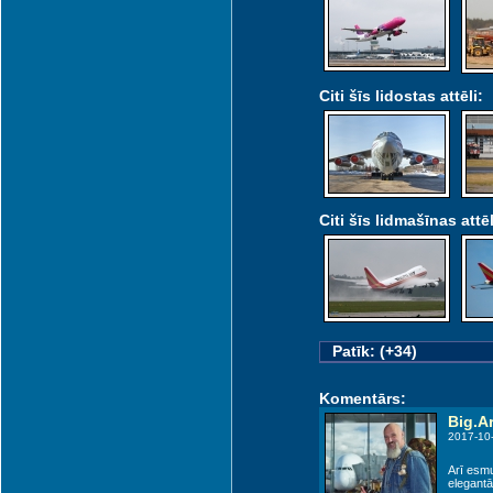
Citi šīs lidostas attēli:
Citi šīs lidmašīnas attēl
Patīk: (+34)
Komentārs:
Big.Ar
2017-10
Arī esmu
elegantā