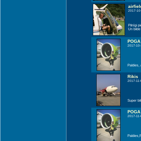
airfiel
2017-10
Pilnīgi 
Un bilde i
POGA
2017-10-
Paldies, a
Rikis
2017-11-
Super bi
POGA
2017-11-
Paldies,Ri