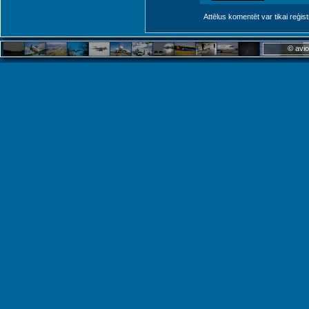
Attēlus komentēt var tikai reģistrēt
© avio