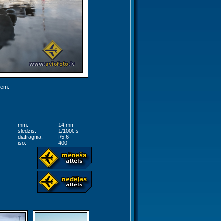
jiem.
mm:
14 mm
slēdzis:
1/1000 s
diafragma:
f/5.6
iso:
400