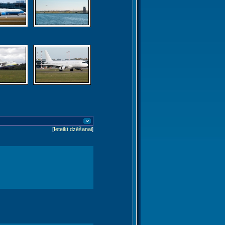
[
Ieteikt dzēšanai
]