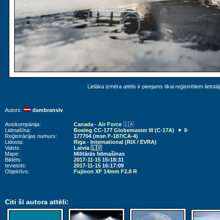
Lielāka izmēra attēls ir pieejams tikai reģistrētiem lietotā
Autors:
dambranslv
Aviokompānija:
Canada - Air Force
🇨🇦
Lidmašīna:
Boeing CC-177 Globemaster III (C-17A)
Reģistrācijas numurs:
177704
(msn
F-187
/
CA-4
)
Lidosta:
Riga - International (RIX / EVRA)
Valsts:
Latvia 🇱🇻
Mape:
Militārās lidmašīnas
Bildēts:
2017-11-15
15:18:31
Ievietots:
2017-11-15
16:17:09
Objektīvs:
Fujinon XF 14mm F2.8 R
Citi šī autora attēli: