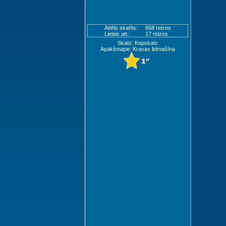
Attēls skatīts:
658 reizes
Lielais att.:
17 reizes
Skats:
Kopskats
Apakšmape:
Kravas lidmašīna