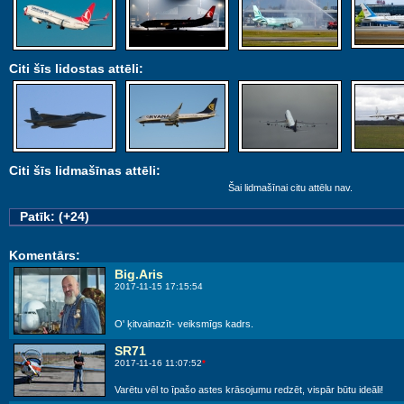
Citi šīs lidostas attēli:
Citi šīs lidmašīnas attēli:
Šai lidmašīnai citu attēlu nav.
Patīk: (+24)
Komentārs:
Big.Aris
2017-11-15 17:15:54
O' ķitvainazīt- veiksmīgs kadrs.
SR71
2017-11-16 11:07:52
*
Varētu vēl to īpašo astes krāsojumu redzēt, vispār būtu ideāli!