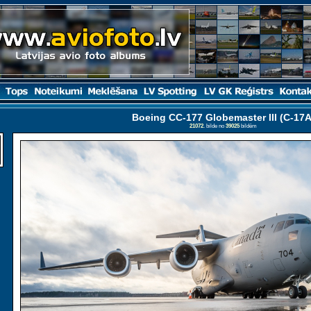
Boeing CC-177 Globemaster III (C-17A
21072
. bilde no
39025
bildēm