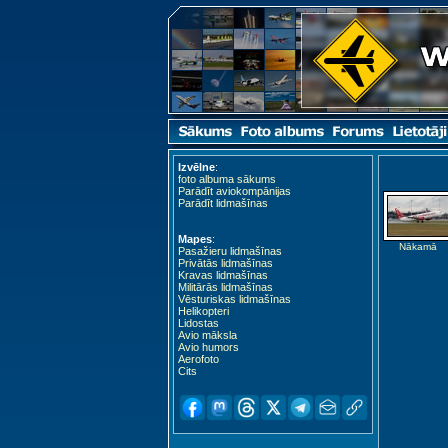
Izvēlne
:
foto albuma sākums
Parādīt aviokompānijas
Parādīt lidmašīnas
Mapes
:
Nākamā
Pasažieru lidmašīnas
Privātās lidmašīnas
Kravas lidmašīnas
Militārās lidmašīnas
Vēsturiskas lidmašīnas
Helikopteri
Lidostas
Avio māksla
Avio humors
Aerofoto
Cits