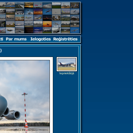
)
Iepriekšējā