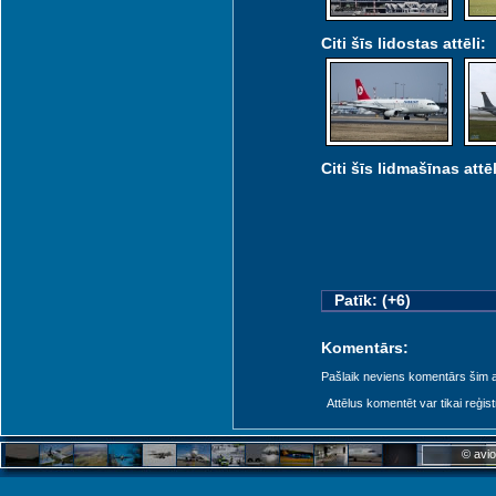
Citi šīs lidostas attēli:
Citi šīs lidmašīnas attēl
Patīk: (+6)
Komentārs:
Pašlaik neviens komentārs šim at
Attēlus komentēt var tikai reģistrēt
© avio