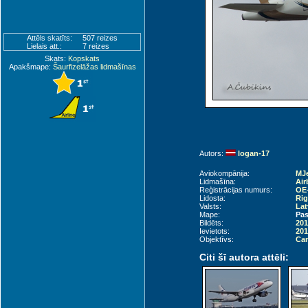
Attēls skatīts:
507 reizes
Lielais att.:
7 reizes
Skats:
Kopskats
Apakšmape:
Šaurfizelāžas lidmašīnas
Autors:
logan-17
Aviokompānija:
MJ
Lidmašīna:
Air
Reģistrācijas numurs:
OE
Lidosta:
Rig
Valsts:
Lat
Mape:
Pas
Bildēts:
201
Ievietots:
201
Objektīvs:
Can
Citi šī autora attēli: