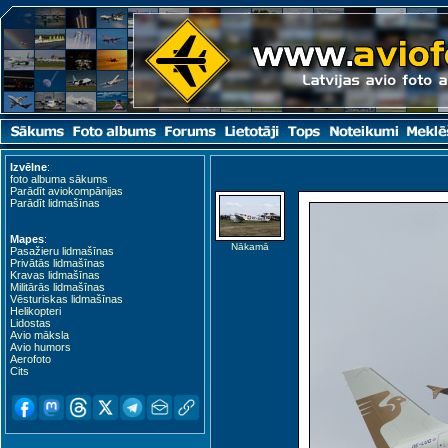
Izvēlne
:
foto albuma sākums
Parādīt aviokompānijas
Parādīt lidmašīnas
Mapes
:
Nākamā
Pasažieru lidmašīnas
Privātās lidmašīnas
Kravas lidmašīnas
Militārās lidmašīnas
Vēsturiskas lidmašīnas
Helikopteri
Lidostas
Avio māksla
Avio humors
Aerofoto
Cits