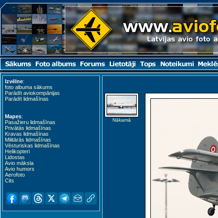
Izvēlne
:
foto albuma sākums
Parādīt aviokompānijas
Parādīt lidmašīnas
Mapes
:
Nākamā
Pasažieru lidmašīnas
Ringsu (EERU)
Privātās lidmašīnas
Kravas lidmašīnas
Militārās lidmašīnas
Vēsturiskas lidmašīnas
Helikopteri
Lidostas
Avio māksla
Avio humors
Aerofoto
Cits