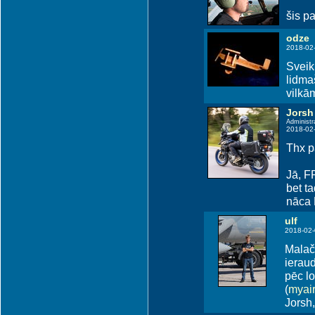
šis pa
odze
2018-02
Sveik
lidma
vilkā
Jorsh
Administr
2018-02
Thx pa
Jā, F
bet ta
nāca R
ulf
2018-02-
Malači
ierau
pēc l
(
myair
Jorsh,