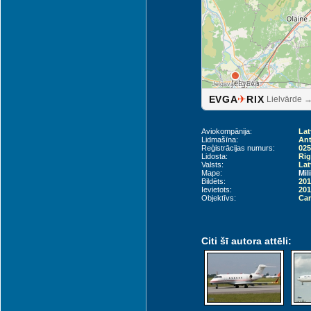
Jelgava (EVEA)
✈
EVGA
RIX
Lielvārde 
Aviokompānija:
Lat
Lidmašīna:
Ant
Reģistrācijas numurs:
025
Lidosta:
Rig
Valsts:
Lat
Mape:
Mil
Bildēts:
201
Ievietots:
201
Objektīvs:
Can
Citi šī autora attēli: