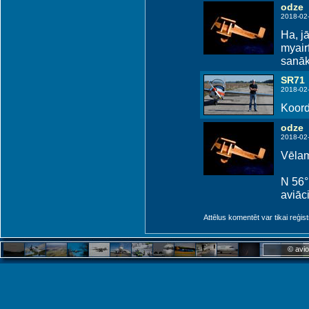
odze
2018-02
Ha, jā
myairf
sanāk
SR71
2018-02
Koord
odze
2018-02
Vēlam
N 56° 
aviāci
Attēlus komentēt var tikai reģistrēt
© avio
Suwalki (QPH)