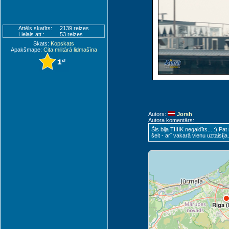
Attēls skatīts:
2139 reizes
Lielais att.:
53 reizes
Skats:
Kopskats
Apakšmape:
Cita militārā lidmašīna
Autors:
Jorsh
Autora komentārs:
Šis bija TIIIIK negaidīts... :) 
šeit - arī vakarā vienu uztaisīja..
Jurmala (EVJA)
Tukums (EVTA)
Riga (