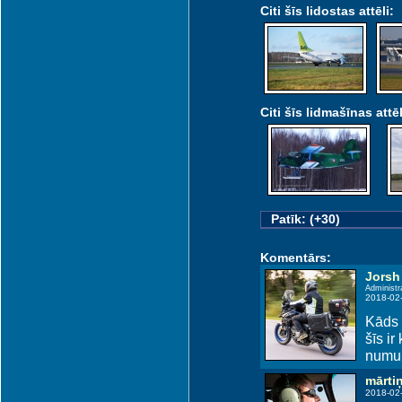
Citi šīs lidostas attēli:
Citi šīs lidmašīnas attēl
Siauliai (SQQ)
Patīk: (+30)
Komentārs:
Jorsh
Administr
2018-02
Kāds 
šīs i
numur
mārti
2018-02