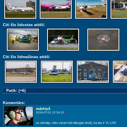
Citi šīs lidostas attēli:
Citi šīs lidmašīnas attēli:
Patīk: (+6)
Komentārs:
mārtiņš
2018-07-01 22:34:13
*
es domāju, mēs varam būt diezgan droši, ka tas ir YL-LHC