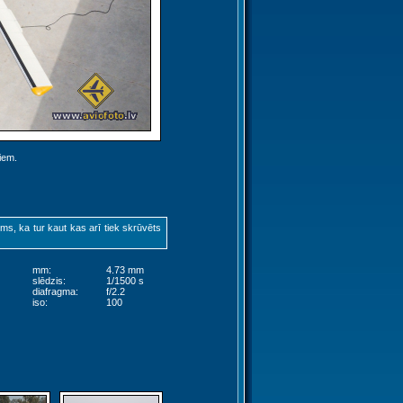
jiem.
ums, ka tur kaut kas arī tiek skrūvēts
mm:
4.73 mm
slēdzis:
1/1500 s
diafragma:
f/2.2
iso:
100