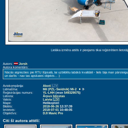
Lielāka izmēra attēls ir pieejams tikai reģistrētiem lietotā
Autors:
Jorsh
Autora komentārs:
Nācās atgriezties pie RTU Ķipsalā, lai uzbildētu labākā kvalitātē - liels bija man pārsteig
un darīts - nav tas apskates objekts... :)
Aviokompānija:
Akoti
🇱🇻
Lidmašīna:
Mil (PZL-Swidnik) Mi-2
Reģistrācijas numurs:
YL-LHH
(msn
549329075
)
Lidosta:
Ārpus lidostas
Valsts:
Latvia 🇱🇻
Mape:
Helikopteri
Bildēts:
2018-06-26
12:37:39
Ievietots:
2018-07-01
10:48:05
Objektīvs:
DJI Mavic Pro
Citi šī autora attēli: