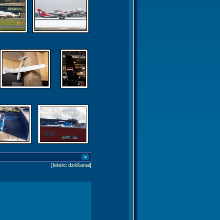
[
Ieteikt dzēšanai
]