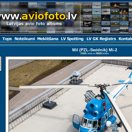
Mil (PZL-Swidnik) Mi-2
21935
. bilde no
39029
bildēm