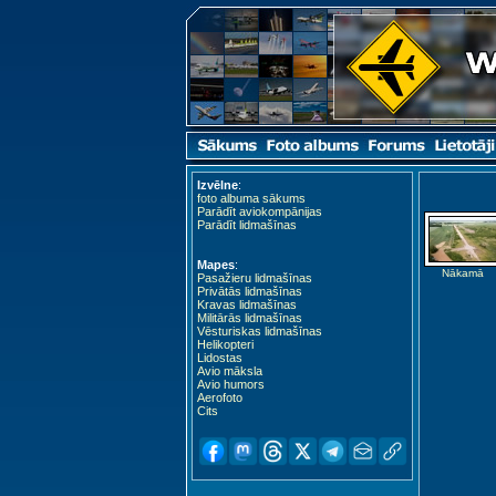
Izvēlne
:
foto albuma sākums
Parādīt aviokompānijas
Parādīt lidmašīnas
Mapes
:
Nākamā
Pasažieru lidmašīnas
Privātās lidmašīnas
Kravas lidmašīnas
Militārās lidmašīnas
Vēsturiskas lidmašīnas
Helikopteri
Lidostas
Avio māksla
Avio humors
Aerofoto
Cits