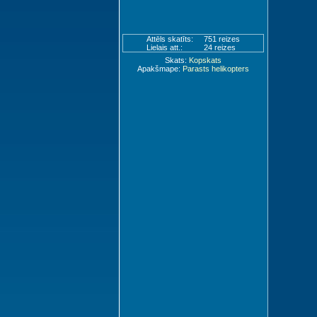
Attēls skatīts:
751 reizes
Lielais att.:
24 reizes
Skats:
Kopskats
Apakšmape:
Parasts helikopters