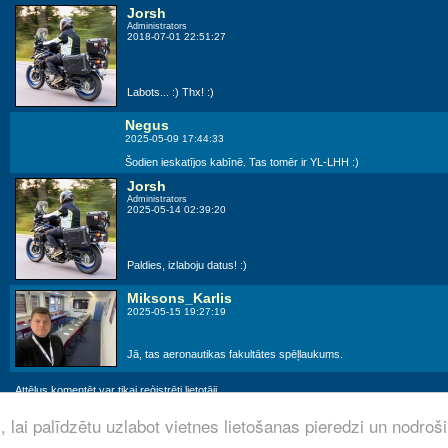
Jorsh
Administrators
2018-07-01 22:51:27
Labots... :) Thx! :)
Negus
2025-05-09 17:44:33
Šodien ieskatījos kabīnē. Tas tomēr ir YL-LHH :)
Jorsh
Administrators
2025-05-14 02:39:20
Paldies, izlaboju datus! :)
Miksons_Karlis
2025-05-15 19:27:19
Jā, tas aeronautikas fakultātes spēļlaukums.
Attēlus komentēt var tikai reģistrēti lietotāji.
 lai palīdzētu uzlabot vietnes lietošanas pieredzi un nodroš
© aviofoto.lv by
Jorsh
· 2008 - 2026