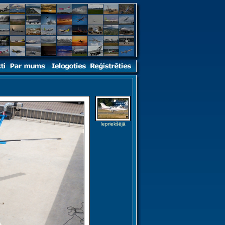
Iepriekšējā