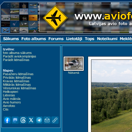
Kardla (KDL)
Izvēlne
:
foto albuma sākums
Parādīt aviokompānijas
Parādīt lidmašīnas
Mapes
:
Nākamā
Pasažieru lidmašīnas
Privātās lidmašīnas
Kravas lidmašīnas
Militārās lidmašīnas
Vēsturiskas lidmašīnas
Helikopteri
Lidostas
Avio māksla
Avio humors
Kuressaare (URE)
Aerofoto
Cits