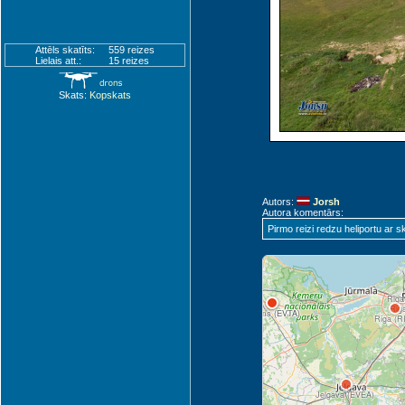
Attēls skatīts:
559 reizes
Ringsu (EERU)
Lielais att.:
15 reizes
Skats:
Kopskats
s (VNT)
Autors:
Jorsh
Autora komentārs:
Talsi (EVTE)
Pirmo reizi redzu heliportu ar s
Riga
Rig
Jurmala (EVJA)
Tukums (EVTA)
Riga (R
Jelgava (EVEA)