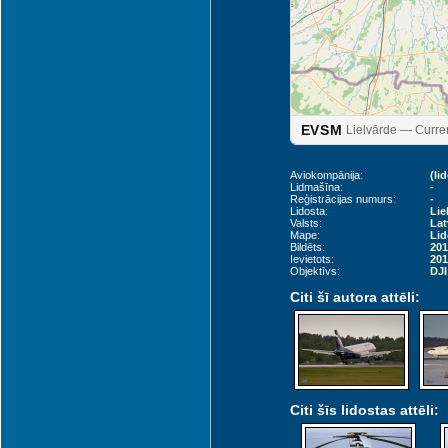
EVSM
Lielvārde — Curren
Aviokompānija:
(li
Lidmašīna:
-
Reģistrācijas numurs:
-
Lidosta:
Lie
Valsts:
Lat
Mape:
Lid
Siauliai (SQQ)
Bildēts:
201
Ievietots:
201
Objektīvs:
DJI
Citi šī autora attēli:
Citi šīs lidostas attēli: