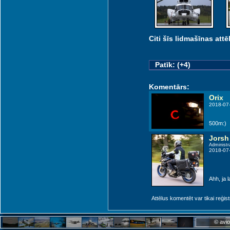
Citi šīs lidmašīnas attēl
Kaun
Patīk: (+4)
Komentārs:
Orix
2018-07
500m:)
Jorsh
Administr
2018-07
Ahh, ja l
Suwalki (QPH)
Attēlus komentēt var tikai reģistrēt
© avio