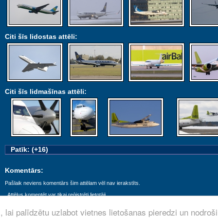
Citi šīs lidostas attēli:
Citi šīs lidmašīnas attēli:
Patīk: (+16)
Komentārs:
Pašlaik neviens komentārs šim attēlam vēl nav ierakstīts.
Attēlus komentēt var tikai reģistrēti lietotāji.
 lai palīdzētu uzlabot vietnes lietošanas pieredzi un nodroš
© aviofoto.lv by
Jorsh
· 2008 - 2026