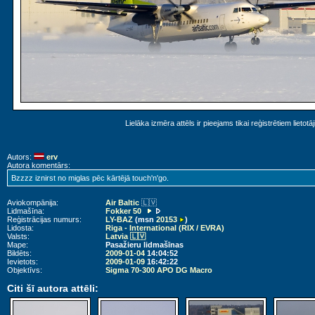
Lielāka izmēra attēls ir pieejams tikai reģistrētiem lietotā
Autors:
erv
Autora komentārs:
Bzzzz iznirst no miglas pēc kārtējā touch'n'go.
Aviokompānija:
Air Baltic
🇱🇻
Lidmašīna:
Fokker 50
Reģistrācijas numurs:
LY-BAZ
(msn
20153
)
Lidosta:
Riga - International (RIX / EVRA)
Valsts:
Latvia 🇱🇻
Mape:
Pasažieru lidmašīnas
Bildēts:
2009-01-04
14:04:52
Ievietots:
2009-01-09
16:42:22
Objektīvs:
Sigma 70-300 APO DG Macro
Citi šī autora attēli: