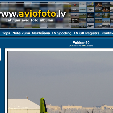
Fokker 50
2010
. bilde no
39061
bildēm