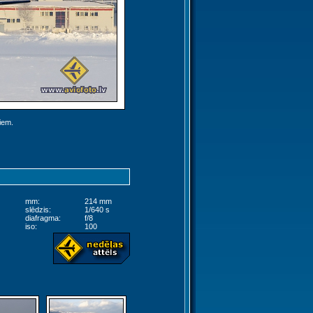
jiem.
mm:
214 mm
slēdzis:
1/640 s
diafragma:
f/8
iso:
100