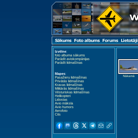
Izvēlne
:
foto albuma sākums
Parādīt aviokompānijas
Parādīt lidmašīnas
Mapes
:
Nākamā
Pasažieru lidmašīnas
Privātās lidmašīnas
Kravas lidmašīnas
Militārās lidmašīnas
Vēsturiskas lidmašīnas
Helikopteri
Lidostas
Avio māksla
Avio humors
Aerofoto
Cits