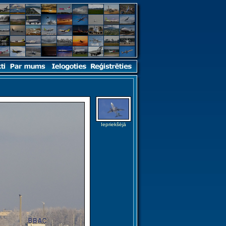
Iepriekšējā