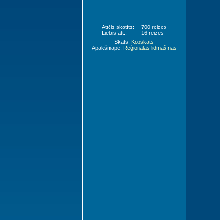
Attēls skatīts:
700 reizes
Lielais att.:
16 reizes
Skats:
Kopskats
Apakšmape:
Reģionālās lidmašīnas