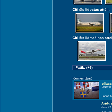
Citi šīs lidostas attēli:
Citi šīs lidmašīnas attēl
Patīk: (+9)
Komentārs:
elias
2019-05
Labas b
Aridu
2019-05-