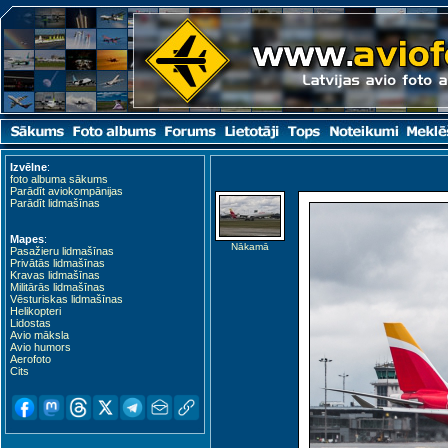
Izvēlne
:
foto albuma sākums
Parādīt aviokompānijas
Parādīt lidmašīnas
Mapes
:
Nākamā
Pasažieru lidmašīnas
Privātās lidmašīnas
Kravas lidmašīnas
Militārās lidmašīnas
Vēsturiskas lidmašīnas
Helikopteri
Lidostas
Avio māksla
Avio humors
Aerofoto
Cits