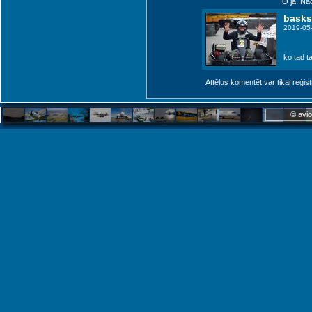
O jā. Nā
basks
2019-05
ko tad ta
Attēlus komentēt var tikai reģistrēt
© avio