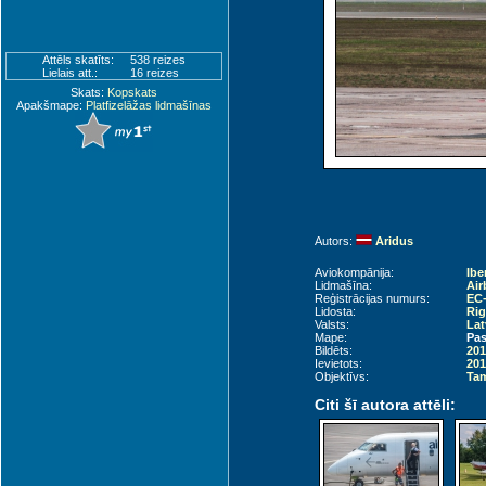
Attēls skatīts:
538 reizes
Lielais att.:
16 reizes
Skats:
Kopskats
Apakšmape:
Platfizelāžas lidmašīnas
Autors:
Aridus
Aviokompānija:
Ibe
Lidmašīna:
Air
Reģistrācijas numurs:
EC-
Lidosta:
Rig
Valsts:
Lat
Mape:
Pas
Bildēts:
201
Ievietots:
201
Objektīvs:
Tam
Citi šī autora attēli: