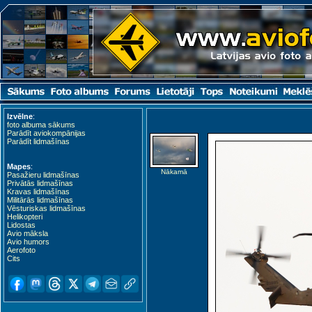
Izvēlne
:
foto albuma sākums
Parādīt aviokompānijas
Parādīt lidmašīnas
Mapes
:
Nākamā
Pasažieru lidmašīnas
Privātās lidmašīnas
Kravas lidmašīnas
Militārās lidmašīnas
Vēsturiskas lidmašīnas
Helikopteri
Lidostas
Avio māksla
Avio humors
Aerofoto
Cits