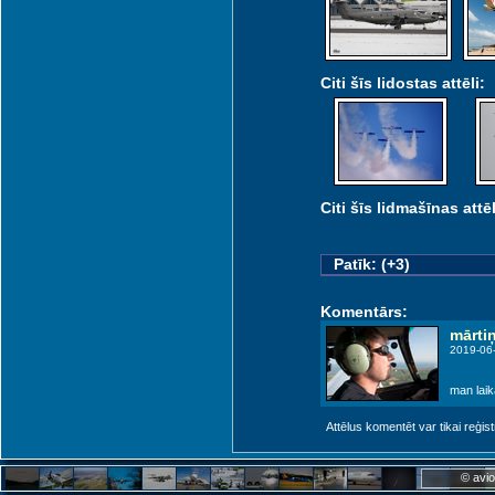
Citi šīs lidostas attēli:
Citi šīs lidmašīnas attēl
Patīk: (+3)
Komentārs:
mārti
2019-06
man laik
Attēlus komentēt var tikai reģistrēt
© avio