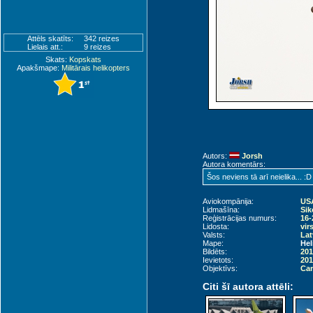
Attēls skatīts:
342 reizes
Lielais att.:
9 reizes
Skats:
Kopskats
Apakšmape:
Militārais helikopters
Autors:
Jorsh
Autora komentārs:
Šos neviens tā arī neielika... :D
Aviokompānija:
US
Lidmašīna:
Sik
Reģistrācijas numurs:
16-
Lidosta:
vir
Valsts:
Lat
Mape:
Hel
Bildēts:
201
Ievietots:
201
Objektīvs:
Can
Citi šī autora attēli: