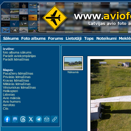
Izvēlne
:
foto albuma sākums
Parādīt aviokompānijas
Parādīt lidmašīnas
Mapes
:
Nākamā
Pasažieru lidmašīnas
Privātās lidmašīnas
Kravas lidmašīnas
Militārās lidmašīnas
Vēsturiskas lidmašīnas
Helikopteri
Lidostas
Avio māksla
Avio humors
Aerofoto
Cits