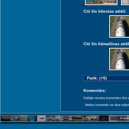
Citi šīs lidostas attēli:
Citi šīs lidmašīnas attēl
Patīk: (+5)
Komentārs:
Pašlaik neviens komentārs šim at
Attēlus komentēt var tikai reģistrēt
© avio