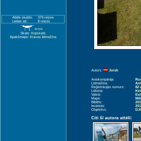
Attēls skatīts:
379 reizes
Lielais att.:
8 reizes
Skats:
Kopskats
Apakšmape:
Kravas lidmašīna
Autors:
Jorsh
Aviokompānija:
Rus
Lidmašīna:
An
Reģistrācijas numurs:
82 
Lidosta:
Kei
Valsts:
Est
Mape:
Mil
Bildēts:
201
Ievietots:
201
Objektīvs:
DJI
Citi šī autora attēli: