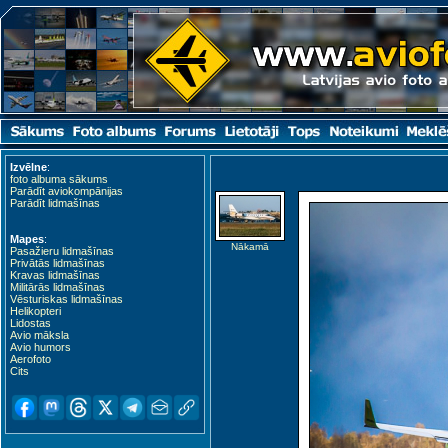
Izvēlne
:
foto albuma sākums
Parādīt aviokompānijas
Parādīt lidmašīnas
Mapes
:
Nākamā
Pasažieru lidmašīnas
Privātās lidmašīnas
Kravas lidmašīnas
Militārās lidmašīnas
Vēsturiskas lidmašīnas
Helikopteri
Lidostas
Avio māksla
Avio humors
Aerofoto
Cits