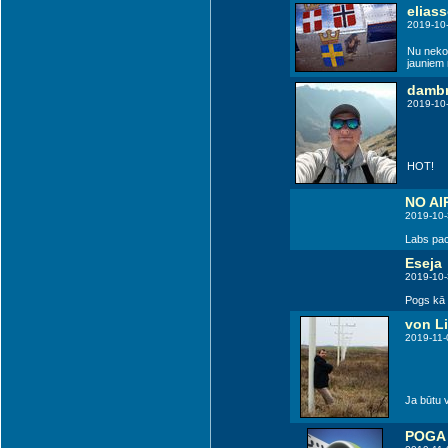
elias
2019-10
Nu neko 
jauniem 
dambr
2019-10
HOT!
NO AI
2019-10-
Labs pac
Eseja
2019-10-
Pogs kā v
von L
2019-11-
Ja būtu v
POGA