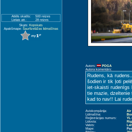
Attēls skatīts:
500 reizes
Lielais att.:
28 reizes
Skats:
Kopskats
Apakšmape:
Šaurfizelāžas lidmašīnas
Autors:
POGA
Autora komentārs:
Rudens, kā rudens..
šodien ir tik ļoti pe
iet-skaisti rudenīgs
tie mazie, dzeltenie
kad to nav!! Lai rude
Aviokompānija:
Air
Lidmašīna:
Bom
Reģistrācijas numurs:
YL
Lidosta:
Rig
Valsts:
Lat
Mape:
Pas