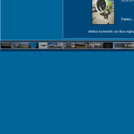
2019-11-
Paldies, 
Attēlus komentēt var tikai reģistrēt
© avio