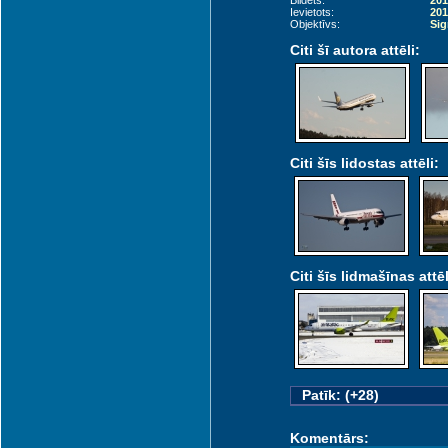
Bildēts:
201
Ievietots:
201
Objektīvs:
Sig
Citi šī autora attēli:
Citi šīs lidostas attēli:
Citi šīs lidmašīnas attēl
Patīk: (+28)
Komentārs: