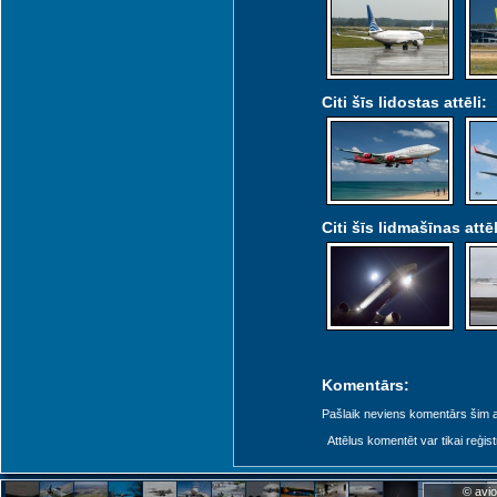
Citi šīs lidostas attēli:
Citi šīs lidmašīnas attēl
Komentārs:
Pašlaik neviens komentārs šim at
Attēlus komentēt var tikai reģistrēt
© avio