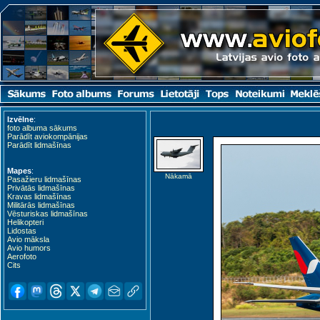
Izvēlne
:
foto albuma sākums
Parādīt aviokompānijas
Parādīt lidmašīnas
Mapes
:
Nākamā
Pasažieru lidmašīnas
Privātās lidmašīnas
Kravas lidmašīnas
Militārās lidmašīnas
Vēsturiskas lidmašīnas
Helikopteri
Lidostas
Avio māksla
Avio humors
Aerofoto
Cits