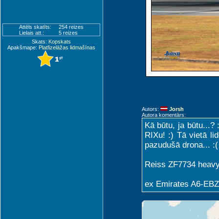
Attēls skatīts:
254 reizes
Lielais att.:
5 reizes
Skats:
Kopskats
Apakšmape:
Platfizelāžas lidmašīnas
Autors:
Jorsh
Autora komentārs:
Kā būtu, ja būtu...?
RIXu! :) Tā vietā li
pazudušā drona... :(
Reiss ZF7734 heav
ex Emirates A6-EBZ