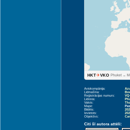
✈
HKT
VKO
Phuket → 
Aviokompānija:
Azu
Lidmašīna:
Boe
Reģistrācijas numurs:
VQ
Lidosta:
Phu
Valsts:
Tha
Mape:
Pas
Bildēts:
202
Ievietots:
202
Objektīvs:
Can
Citi šī autora attēli: