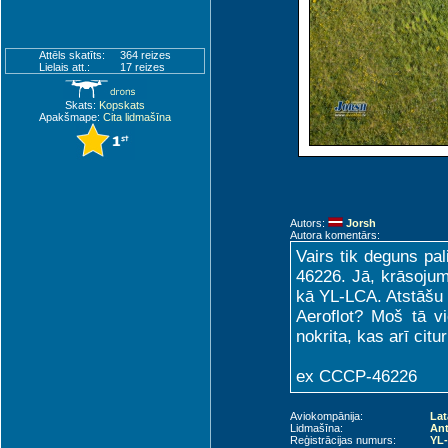
Attēls skatīts:
364 reizes
Lielais att.:
17 reizes
Skats:
Kopskats
Apakšmape:
Cita lidmašīna
Autors:
Jorsh
Autora komentārs:
Vairs tik deguns pal
46226. Jā, krāsojums
kā YL-LCA. Atstāšu p
Aeroflot? Moš tā vi
nokrita, kas arī citur
ex CCCP-46226
Aviokompānija:
Lat
Lidmašīna:
An
Reģistrācijas numurs:
YL