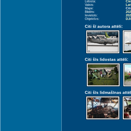
Lidosta:
Cie
Valsts:
Lat
Mape:
Cit
Bildēts:
202
Ievietots:
202
Objektīvs:
DJI
Citi šī autora attēli:
Citi šīs lidostas attēli:
Citi šīs lidmašīnas attēl