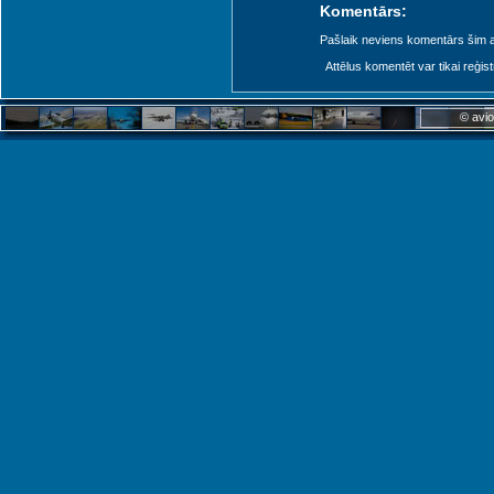
Komentārs:
Pašlaik neviens komentārs šim at
Attēlus komentēt var tikai reģistrēt
© avio