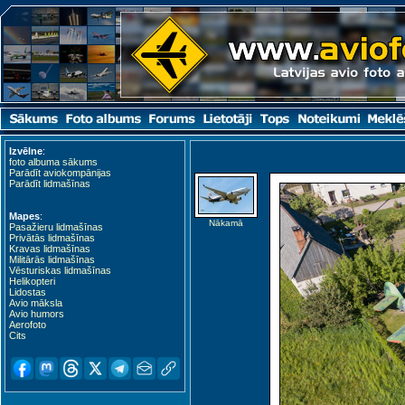
Izvēlne
:
foto albuma sākums
Parādīt aviokompānijas
Parādīt lidmašīnas
Mapes
:
Nākamā
Pasažieru lidmašīnas
Privātās lidmašīnas
Kravas lidmašīnas
Militārās lidmašīnas
Vēsturiskas lidmašīnas
Helikopteri
Lidostas
Avio māksla
Avio humors
Aerofoto
Cits