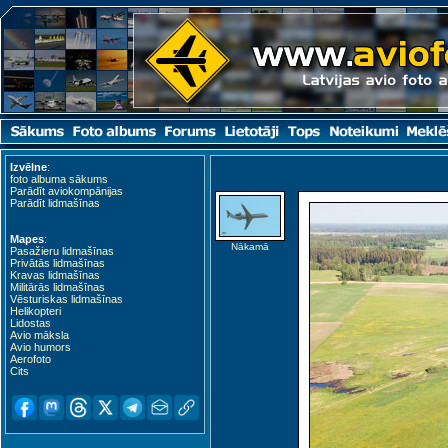
Izvēlne
:
foto albuma sākums
Parādīt aviokompānijas
Parādīt lidmašīnas
Mapes
:
Nākamā
Pasažieru lidmašīnas
Privātās lidmašīnas
Kravas lidmašīnas
Militārās lidmašīnas
Vēsturiskas lidmašīnas
Helikopteri
Lidostas
Avio māksla
Avio humors
Aerofoto
Cits