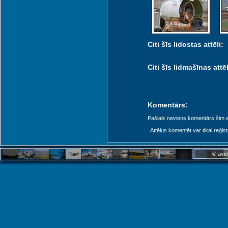
Citi šīs lidostas attēli:
Citi šīs lidmašīnas attēl
Komentārs:
Pašlaik neviens komentārs šim at
Attēlus komentēt var tikai reģistrēt
© avio