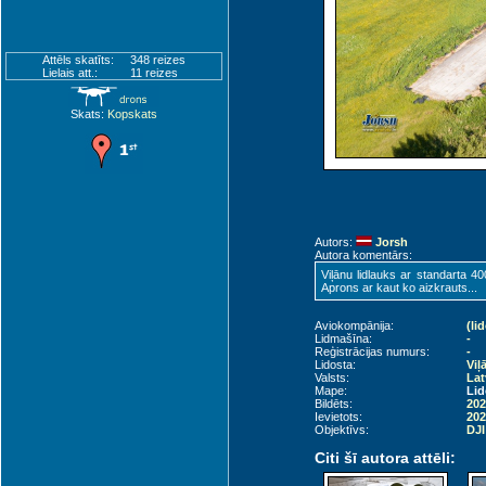
Attēls skatīts:
348 reizes
Lielais att.:
11 reizes
Skats:
Kopskats
Autors:
Jorsh
Autora komentārs:
Viļānu lidlauks ar standarta 4
Aprons ar kaut ko aizkrauts...
Aviokompānija:
(li
Lidmašīna:
-
Reģistrācijas numurs:
-
Lidosta:
Viļ
Valsts:
Lat
Mape:
Lid
Bildēts:
202
Ievietots:
202
Objektīvs:
DJI
Citi šī autora attēli: