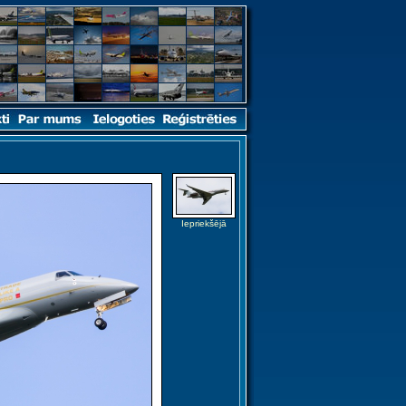
Iepriekšējā