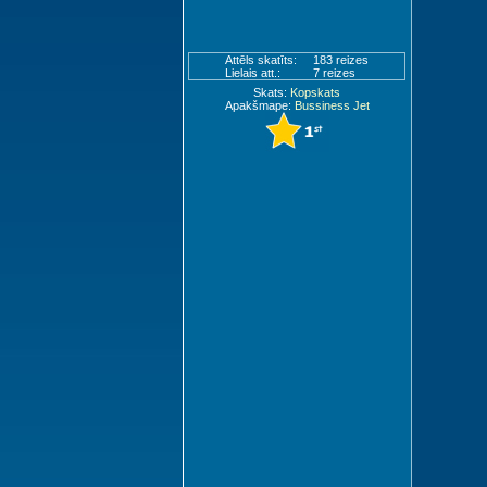
Attēls skatīts:
183 reizes
Lielais att.:
7 reizes
Skats:
Kopskats
Apakšmape:
Bussiness Jet