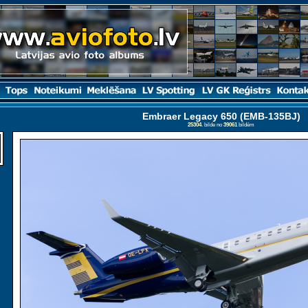
Embraer Legacy 650 (EMB-135BJ)
25304
. bilde no
39061
bildēm