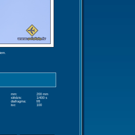
jiem.
mm:
200 mm
slēdzis:
1/400 s
diafragma:
f/8
iso:
100