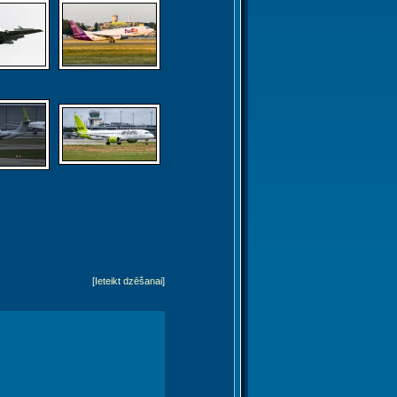
[
Ieteikt dzēšanai
]