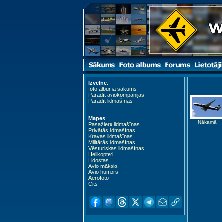
Izvēlne
:
foto albuma sākums
Parādīt aviokompānijas
Parādīt lidmašīnas
Mapes
:
Nākamā
Pasažieru lidmašīnas
Privātās lidmašīnas
Kravas lidmašīnas
Militārās lidmašīnas
Vēsturiskas lidmašīnas
Helikopteri
Lidostas
Avio māksla
Avio humors
Aerofoto
Cits