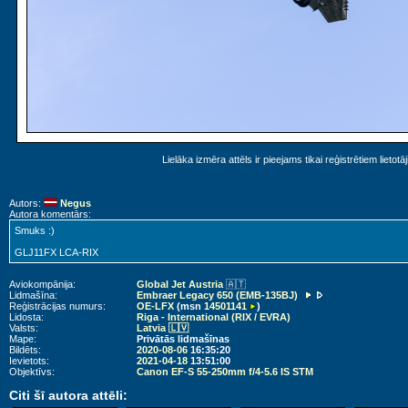
Lielāka izmēra attēls ir pieejams tikai reģistrētiem lietotā
Autors:
Negus
Autora komentārs:
Smuks :)
GLJ11FX LCA-RIX
Aviokompānija:
Global Jet Austria
🇦🇹
Lidmašīna:
Embraer Legacy 650 (EMB-135BJ)
Reģistrācijas numurs:
OE-LFX
(msn
14501141
)
Lidosta:
Riga - International (RIX / EVRA)
Valsts:
Latvia 🇱🇻
Mape:
Privātās lidmašīnas
Bildēts:
2020-08-06
16:35:20
Ievietots:
2021-04-18
13:51:00
Objektīvs:
Canon EF-S 55-250mm f/4-5.6 IS STM
Citi šī autora attēli: