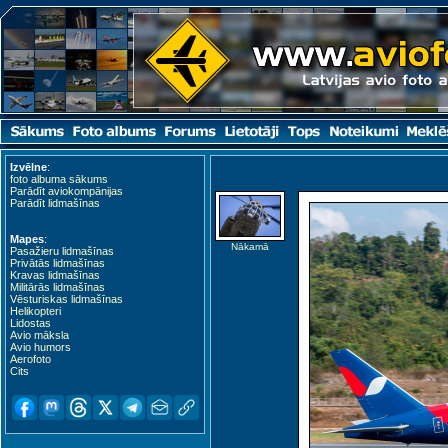
Izvēlne
:
foto albuma sākums
Parādīt aviokompānijas
Parādīt lidmašīnas
Mapes
:
Nākamā
Pasažieru lidmašīnas
Privātās lidmašīnas
Kravas lidmašīnas
Militārās lidmašīnas
Vēsturiskas lidmašīnas
Helikopteri
Lidostas
Avio māksla
Avio humors
Aerofoto
Cits