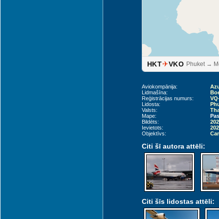
✈
HKT
VKO
Phuket → 
Aviokompānija:
Azu
Lidmašīna:
Boe
Reģistrācijas numurs:
VQ
Lidosta:
Phu
Valsts:
Tha
Mape:
Pas
Bildēts:
202
Ievietots:
202
Objektīvs:
Can
Citi šī autora attēli:
Citi šīs lidostas attēli: