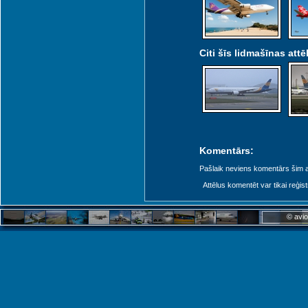
Citi šīs lidmašīnas attēl
Komentārs:
Pašlaik neviens komentārs šim at
Attēlus komentēt var tikai reģistrēt
© avio