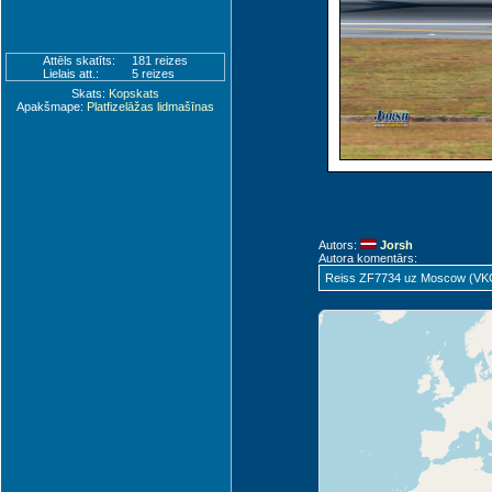
Attēls skatīts:
181 reizes
Lielais att.:
5 reizes
Skats:
Kopskats
Apakšmape:
Platfizelāžas lidmašīnas
Autors:
Jorsh
Autora komentārs:
Reiss ZF7734 uz Moscow (VK