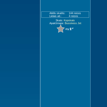
Attēls skatīts:
144 reizes
Lielais att.:
4 reizes
Skats:
Kopskats
Apakšmape:
Bussiness Jet