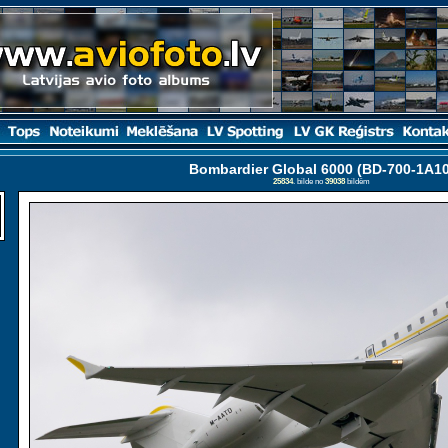
Bombardier Global 6000 (BD-700-1A10
25834
. bilde no
39038
bildēm