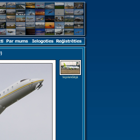
)
Iepriekšējā