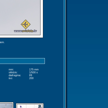
jiem.
mm:
175 mm
slēdzis:
1/500 s
diafragma:
f/8
iso:
200