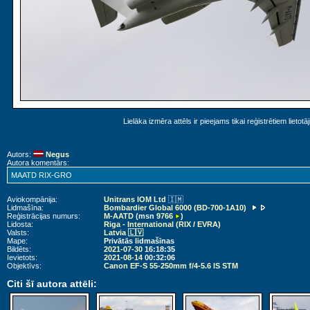
Lielāka izmēra attēls ir pieejams tikai reģistrētiem lietotā
Autors:
Negus
Autora komentārs:
MAATD RIX-GRO
Aviokompānija:
Unitrans IOM Ltd
🇮🇲
Lidmašīna:
Bombardier Global 6000 (BD-700-1A10)
Reģistrācijas numurs:
M-AATD
(msn
9766
)
Lidosta:
Riga - International (RIX / EVRA)
Valsts:
Latvia 🇱🇻
Mape:
Privātās lidmašīnas
Bildēts:
2021-07-30
16:18:35
Ievietots:
2021-08-14
00:32:06
Objektīvs:
Canon EF-S 55-250mm f/4-5.6 IS STM
Citi šī autora attēli: