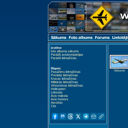
Izvēlne
:
foto albuma sākums
Parādīt aviokompānijas
Parādīt lidmašīnas
Mapes
:
Nākamā
Pasažieru lidmašīnas
Privātās lidmašīnas
Kravas lidmašīnas
Militārās lidmašīnas
Vēsturiskas lidmašīnas
Helikopteri
Lidostas
Avio māksla
Avio humors
Aerofoto
Cits