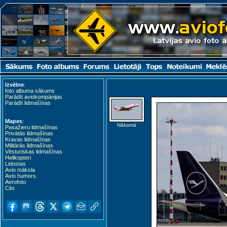
Izvēlne
:
foto albuma sākums
Parādīt aviokompānijas
Parādīt lidmašīnas
Mapes
:
Nākamā
Pasažieru lidmašīnas
Privātās lidmašīnas
Kravas lidmašīnas
Militārās lidmašīnas
Vēsturiskas lidmašīnas
Helikopteri
Lidostas
Avio māksla
Avio humors
Aerofoto
Cits