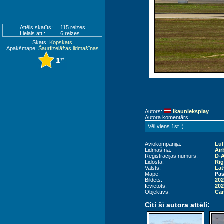
Attēls skatīts:
115 reizes
Lielais att.:
6 reizes
Skats:
Kopskats
Apakšmape:
Šaurfizelāžas lidmašīnas
Autors:
Ikaunieksplay
Autora komentārs:
Vēl viens 1st :)
Aviokompānija:
Lu
Lidmašīna:
Air
Reģistrācijas numurs:
D-A
Lidosta:
Rig
Valsts:
Lat
Mape:
Pas
Bildēts:
202
Ievietots:
202
Objektīvs:
Can
Citi šī autora attēli: