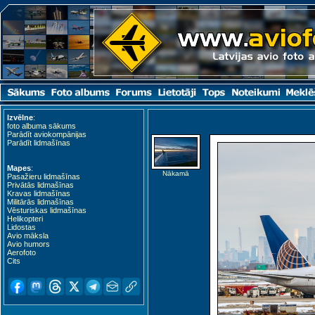
Izvēlne
:
foto albuma sākums
Parādīt aviokompānijas
Parādīt lidmašīnas
Mapes
:
Nākamā
Pasažieru lidmašīnas
Privātās lidmašīnas
Kravas lidmašīnas
Militārās lidmašīnas
Vēsturiskas lidmašīnas
Helikopteri
Lidostas
Avio māksla
Avio humors
Aerofoto
Cits