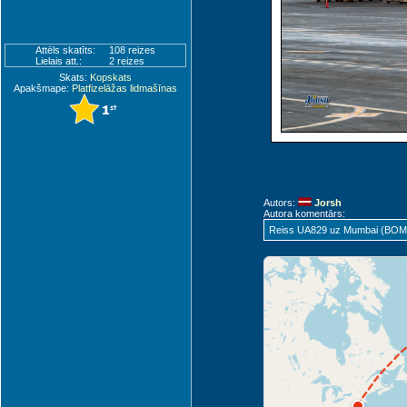
Attēls skatīts:
108 reizes
Lielais att.:
2 reizes
Skats:
Kopskats
Apakšmape:
Platfizelāžas lidmašīnas
Autors:
Jorsh
Autora komentārs:
Reiss UA829 uz Mumbai (BOM