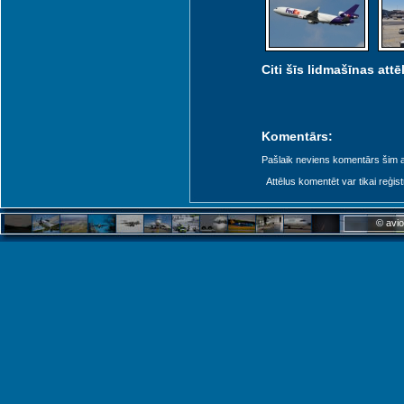
Citi šīs lidmašīnas attēl
Komentārs:
Pašlaik neviens komentārs šim at
Attēlus komentēt var tikai reģistrēt
© avio