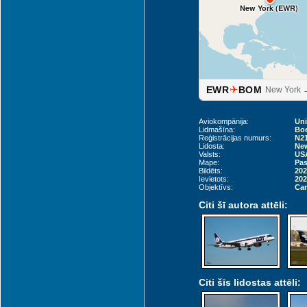
New York (EWR)
✈
EWR
BOM
New York 
Aviokompānija:
Uni
Lidmašīna:
Boe
Reģistrācijas numurs:
N2
Lidosta:
New
Valsts:
USA
Mape:
Pas
Bildēts:
202
Ievietots:
202
Objektīvs:
Can
Citi šī autora attēli:
Citi šīs lidostas attēli: