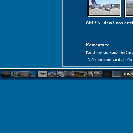
Citi šīs lidmašīnas attēl
Komentārs:
Pašlaik neviens komentārs šim at
Attēlus komentēt var tikai reģistrēt
© avio