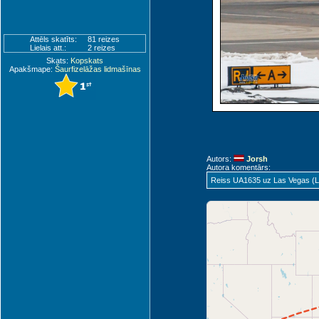
Attēls skatīts:
81 reizes
Lielais att.:
2 reizes
Skats:
Kopskats
Apakšmape:
Šaurfizelāžas lidmašīnas
Autors:
Jorsh
Autora komentārs:
Reiss UA1635 uz Las Vegas (