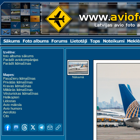
Izvēlne
:
foto albuma sākums
Parādīt aviokompānijas
Parādīt lidmašīnas
Mapes
:
Nākamā
Pasažieru lidmašīnas
Privātās lidmašīnas
Kravas lidmašīnas
Militārās lidmašīnas
Vēsturiskas lidmašīnas
Helikopteri
Lidostas
Avio māksla
Avio humors
Aerofoto
Cits