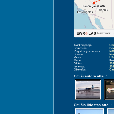
Las Vegas (LAS)
✈
EWR
LAS
New York →
Aviokompānija:
Uni
Lidmašīna:
Boe
Reģistrācijas numurs:
N6
Lidosta:
New
Valsts:
USA
Mape:
Pas
Bildēts:
202
Ievietots:
202
Objektīvs:
Can
Citi šī autora attēli:
Citi šīs lidostas attēli: