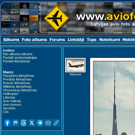
Izvēlne
:
foto albuma sākums
Parādīt aviokompānijas
Parādīt lidmašīnas
Mapes
:
Nākamā
Pasažieru lidmašīnas
Privātās lidmašīnas
Kravas lidmašīnas
Militārās lidmašīnas
Vēsturiskas lidmašīnas
Helikopteri
Lidostas
Avio māksla
Avio humors
Aerofoto
Cits