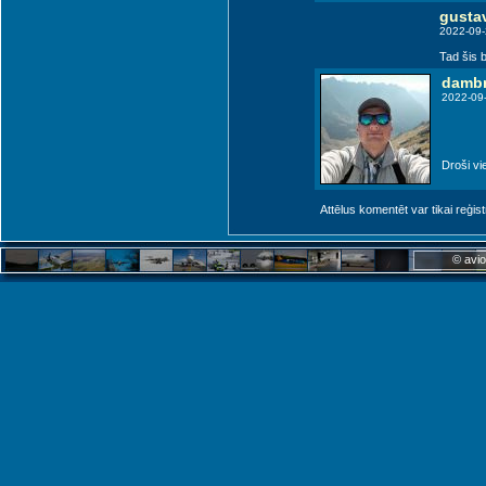
gusta
2022-09-
Tad šis b
dambr
2022-09
Droši vi
Attēlus komentēt var tikai reģistrēt
© avio