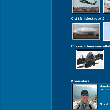
Citi šīs lidostas attēli:
Citi šīs lidmašīnas attēl
Komentārs:
dambr
2022-09
Nosēdās 