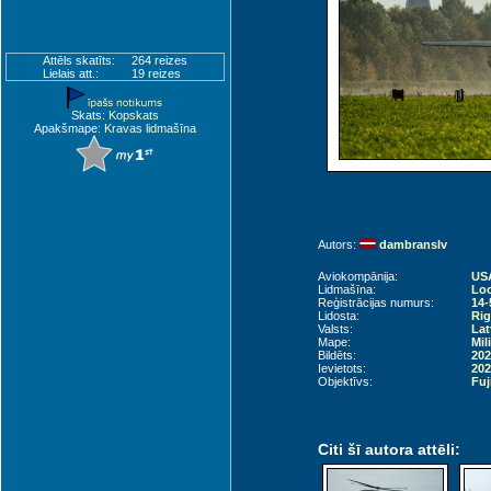
Attēls skatīts:
264 reizes
Lielais att.:
19 reizes
Skats:
Kopskats
Apakšmape:
Kravas lidmašīna
Autors:
dambranslv
Aviokompānija:
USA
Lidmašīna:
Loc
Reģistrācijas numurs:
14-
Lidosta:
Rig
Valsts:
Lat
Mape:
Mil
Bildēts:
202
Ievietots:
202
Objektīvs:
Fuj
Citi šī autora attēli: